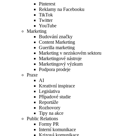
Pinterest
Reklamy na Facebooku
TikTok
Twitter
YouTube
Marketing
Budování značky
Content Marketing
Guerilla marketing
Marketing v neziskovém sektoru
Marketingové nástroje
Marketingový výzkum
Podpora prodeje
Praxe
AI
Kreativní inspirace
Legislativa
Případové studie
Reportáže
Rozhovory
Tipy na akce
Public Relations
Formy PR
Interní komunikace
Krizová komunikace