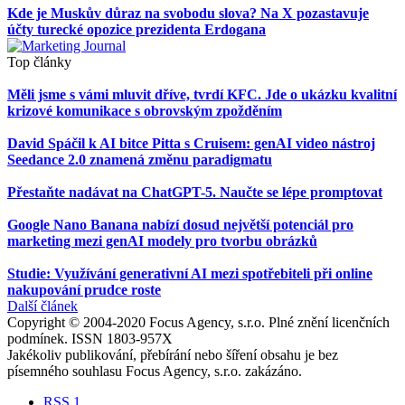
Kde je Muskův důraz na svobodu slova? Na X pozastavuje
účty turecké opozice prezidenta Erdogana
Top články
Měli jsme s vámi mluvit dříve, tvrdí KFC. Jde o ukázku kvalitní
krizové komunikace s obrovským zpožděním
David Spáčil k AI bitce Pitta s Cruisem: genAI video nástroj
Seedance 2.0 znamená změnu paradigmatu
Přestaňte nadávat na ChatGPT-5. Naučte se lépe promptovat
Google Nano Banana nabízí dosud největší potenciál pro
marketing mezi genAI modely pro tvorbu obrázků
Studie: Využívání generativní AI mezi spotřebiteli při online
nakupování prudce roste
Další článek
Copyright © 2004-2020 Focus Agency, s.r.o. Plné znění licenčních
podmínek. ISSN 1803-957X
Jakékoliv publikování, přebírání nebo šíření obsahu je bez
písemného souhlasu Focus Agency, s.r.o. zakázáno.
RSS 1