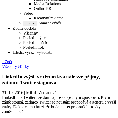
Media Relations
Online PR
Video
Kreativní reklama
Smazat výběr
Zvolte období
Všechny
Poslední týden
Poslední měsíc
Poslední rok
Hledat výraz
‹ Zpět
Všechny články
LinkedIn zvýšil ve třetím kvartále své příjmy,
zatímco Twitter stagnoval
31. 10. 2016
|
Milada Zemanová
LinkedInu a Twitteru se daří naprosto opačným způsobem. První
zářně stoupá, zatímco Twitter se neustále propadává a generuje vyšší
ztráty. Dokonce mu hrozí, že bude muset propouštět stovky
zaměstnanců.