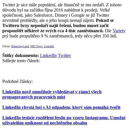
Twitter je sice stále populární, ale finančně se mu nedaří. Z tohoto
důvodu byl na začátku října 2016 nabídnut k prodeji. Velké
společnosti, jako Salesforce, Disney i Google se již Twitter
zevrubně prohlédly, ale o jeho koupi nemají zájem.
Pokud se
Twitteru brzy nepodaří najít řešení, budou muset začít
propouštět některé ze svých cca 4 tisíc zaměstnanců.
Dle
Variety
prý bude propuštěno 9 % zaměstnanců, tedy něco přes 350 lidí.
Zdroje:
Marketing Land
,
NBC News
,
LinkedIn
Štítky dokumentu:
LinkedIn
Twitter
Sdílejte tento článek:
Podobné články:
LinkedIn nově umožňuje vyhledávat v rámci všech
propagovaných pracovních míst
LinkedIn chystá boj s AI odpadem, který sám pomáhá tvořit
LinkedIn testuje rozdělení feedu po vzoru Instagramu. Umožní
uživatelům uniknout od nechtěného obsahu