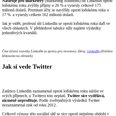
Nástroje pro marketéry
(Marketing Solutions) od LinkedIn oproti
loňskému roku zvýšily příjmy o 26 % a vynesly celkově 175
milionů dolarů. Premium účty se navýšily oproti loňskému roku o
17 % a vynesly celkem 162 milionů dolarů.
Jak je vidět, profesní síti LinkedIn se oproti loňskému roku daří ve
všech oblastech. V přehledové tabulce níže najdete výsledky
jednotlivých kvartálů.
Část účetní rozvahy LinkedIn ze zprávy pro investory. Zdroj:
LinkedIn
(Zvětšete
kliknutím na obrázek)
Jak si vede Twitter
Zatímco LinkedIn zaznamenal oproti loňskému roku nárůst ve
svých příjmech, u Twitteru toto neplatí.
Twitter sice vydělává,
nicméně neprofituje.
Podle zveřejněných výsledků Twitter
nezaznamenal zisk od roku 2012.
Celkové výnosy této sociální sítě se sice oproti stejnému období v