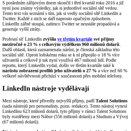
S posledním zářijovým dnem skončil i třetí kvartál roku 2016 a již
nyní jsou známy výsledky, jak si jednotlivé sociální sítě vedou.
Tento text vás seznámí s tím, jak si vedly sociální sítě LinkedIn a
Twitter. Každé z nich se daří naprosto opačným způsobem.
LinkedIn zářně stoupá, zatímco Twitter se neustále propadává a
generuje vyšší ztráty.
Profesní síť LinkedIn
zvýšila
ve třetím kvartále
své příjmy
meziročně o 23 % s celkovým výdělkem 960 milionů dolarů
.
Další oblastí, která zaznamenala nárůst, je členská základna této
sociální sítě. Oproti loňskému roku se k ní připojilo o 18 % více
uživatelů a celkově ji tak nyní využívá 467 milionů lidí. Podle
reportu, který LinkedIn vydal, došlo ve třetím kvartále také k
nárůstu zobrazení profilů jeho uživatelů o 27 %
a více než 60 %
veškeré návštěvnosti přichází v současnosti přes mobilní telefony.
LinkedIn nástroje vydělávají
Mezi nástroje, které přivedly nejvyšší příjmy, patří
Talent Solutions
(sada nástrojů pro personalisty, pozn. redakce). Tento nástroj vynesl
LinkedInu 623 milionů dolarů, tyto příjmy v rámci Talent Solutions
byly rozděleny mezi Nábor (556 milionů dolarů) a Studium a Vývoj
(67 milionů dolarů).