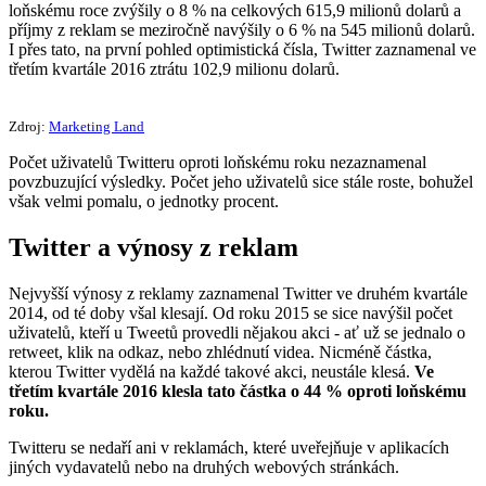
loňskému roce zvýšily o 8 % na celkových 615,9 milionů dolarů a
příjmy z reklam se meziročně navýšily o 6 % na 545 milionů dolarů.
I přes tato, na první pohled optimistická čísla, Twitter zaznamenal ve
třetím kvartále 2016 ztrátu 102,9 milionu dolarů.
Zdroj:
Marketing Land
Počet uživatelů Twitteru oproti loňskému roku nezaznamenal
povzbuzující výsledky. Počet jeho uživatelů sice stále roste, bohužel
však velmi pomalu, o jednotky procent.
Twitter a výnosy z reklam
Nejvyšší výnosy z reklamy zaznamenal Twitter ve druhém kvartále
2014, od té doby všal klesají. Od roku 2015 se sice navýšil počet
uživatelů, kteří u Tweetů provedli nějakou akci - ať už se jednalo o
retweet, klik na odkaz, nebo zhlédnutí videa. Nicméně částka,
kterou Twitter vydělá na každé takové akci, neustále klesá.
Ve
třetím kvartále 2016 klesla tato částka o 44 % oproti loňskému
roku.
Twitteru se nedaří ani v reklamách, které uveřejňuje v aplikacích
jiných vydavatelů nebo na druhých webových stránkách.