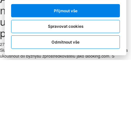
nabídku o hotely, luxusní
Přijmout vše
ubytování a věrnostní
Spravovat cookies
program
Odmítnout vše
27. 2. 2018
|
Milada Zemanová
Služba Airbnb chce proniknout do mainstreamu ubytovacích služeb a
ukousnout díl byznysu zprostředkovatelů jako Booking.com. S
programy Airbnb Plus a Beyond by Airbnb si navíc budete moci
objednat i luxusní apartmány a hotely.