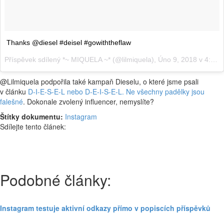
Thanks @diesel #deisel #gowiththeflaw
Příspěvek sdílený
*~ MIQUELA ~*
(@lilmiquela),
Úno 9, 2018 v 4:05 PST
@Lilmiquela podpořila také kampaň Dieselu, o které jsme psali
v článku
D-I-E-S-E-L nebo D-E-I-S-E-L. Ne všechny padělky jsou
falešné
. Dokonale zvolený influencer, nemyslíte?
Štítky dokumentu:
Instagram
Sdílejte tento článek:
Podobné články:
Instagram testuje aktivní odkazy přímo v popiscích příspěvků