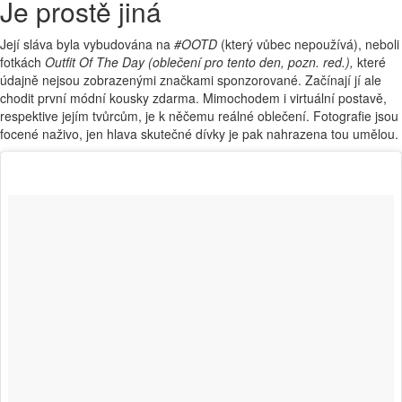
Je prostě jiná
Její sláva byla vybudována na
#OOTD
(který vůbec nepoužívá), neboli
fotkách
Outfit Of The Day
(oblečení pro tento den, pozn. red.),
které
údajně nejsou zobrazenými značkami sponzorované. Začínají jí ale
chodit první módní kousky zdarma. Mimochodem i virtuální postavě,
respektive jejím tvůrcům, je k něčemu reálné oblečení. Fotografie jsou
focené naživo, jen hlava skutečné dívky je pak nahrazena tou umělou.