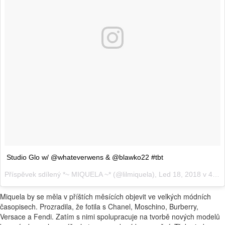
Studio Glo w/ @whateverwens & @blawko22 #tbt
Příspěvek sdílený
*~ MIQUELA ~*
(@lilmiquela),
Led 18, 2018 v 4:39 PST
Miquela by se měla v příštích měsících objevit ve velkých módních
časopisech. Prozradila, že fotila s Chanel, Moschino, Burberry,
Versace a Fendi. Zatím s nimi spolupracuje na tvorbě nových modelů