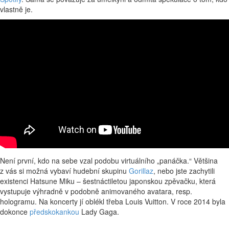
vlastně je.
Není první, kdo na sebe vzal podobu virtuálního „panáčka.“ Většina
z vás si možná vybaví hudební skupinu
Gorillaz
, nebo jste zachytili
existenci Hatsune Miku – šestnáctiletou japonskou zpěvačku, která
vystupuje výhradně v podobně animovaného avatara, resp.
hologramu. Na koncerty jí oblékl třeba Louis Vuitton. V roce 2014 byla
dokonce
předskokankou
Lady Gaga.