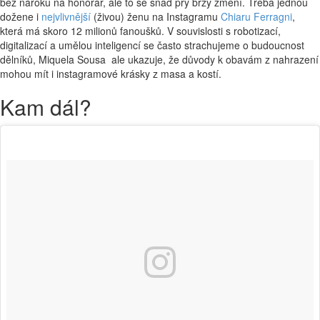
bez nároku na honorář, ale to se snad prý brzy změní. Třeba jednou
dožene i
nejvlivnější
(živou) ženu na Instagramu
Chiaru Ferragni
,
která má skoro 12 milionů fanoušků. V souvislosti s robotizací,
digitalizací a umělou inteligencí se často strachujeme o budoucnost
dělníků, Miquela Sousa ale ukazuje, že důvody k obavám z nahrazení
mohou mít i instagramové krásky z masa a kostí.
Kam dál?