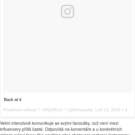
Back at it
Příspěvek sdílený
*~ MIQUELA ~*
(@lilmiquela),
Led 13, 2018 v 4:57 PST
Velmi intenzivně komunikuje se svými fanoušky, což není mezi
influencery příliš časté. Odpovídá na komentáře a u konkrétních
otázek osloví fanouška napřímo přes chatovací rozhraní Instagramu.