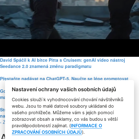
David Spáčil k AI bitce Pitta s Cruisem: genAI video nástroj
Seedance 2.0 znamená změnu paradigmatu
Přestaňte nadávat na ChatGPT-5. Naučte se lépe promptovat
Nastavení ochrany vašich osobních údajů
Google Nano Banana nabízí dosud největší potenciál pro
marketing mezi genAI modely pro tvorbu obrázků
Cookies slouží k vyhodnocování chování návštěvníků
webu. Jsou to malé datové soubory ukládané do
Studie: Využívání generativní AI mezi spotřebiteli při online
vašeho prohlížeče. Můžeme vám s jejich pomocí
nakupování prudce roste
zobrazovat obsah a reklamy, co vás budou s větší
‹ Zpět
pravděpodobností zajímat. (
INFORMACE O
ZPRACOVÁNÍ OSOBNÍCH ÚDAJŮ
).
Airbnb rozšiřuje svou