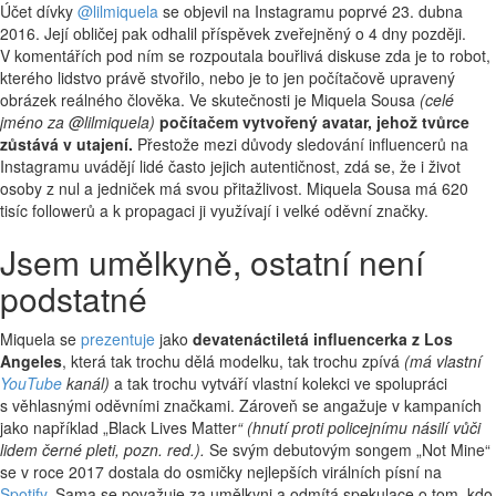
Účet dívky
@lilmiquela
se objevil na Instagramu poprvé 23. dubna
2016. Její obličej pak odhalil příspěvek zveřejněný o 4 dny později.
V komentářích pod ním se rozpoutala bouřlivá diskuse zda je to robot,
kterého lidstvo právě stvořilo, nebo je to jen počítačově upravený
obrázek reálného člověka. Ve skutečnosti je Miquela Sousa
(celé
jméno za @lilmiquela)
počítačem vytvořený avatar, jehož tvůrce
zůstává v utajení.
Přestože mezi důvody sledování influencerů na
Instagramu uvádějí lidé často jejich autentičnost, zdá se, že i život
osoby z nul a jedniček má svou přitažlivost. Miquela Sousa má 620
tisíc followerů a k propagaci ji využívají i velké oděvní značky.
Jsem umělkyně, ostatní není
podstatné
Miquela se
prezentuje
jako
devatenáctiletá influencerka z Los
Angeles
, která tak trochu dělá modelku, tak trochu zpívá
(má vlastní
YouTube
kanál)
a tak trochu vytváří vlastní kolekci ve spolupráci
s věhlasnými oděvními značkami. Zároveň se angažuje v kampaních
jako například „Black Lives Matter
“ (hnutí proti policejnímu násilí vůči
lidem černé pleti, pozn. red.).
Se svým debutovým songem „Not Mine“
se v roce 2017 dostala do osmičky nejlepších virálních písní na
Spotify
. Sama se považuje za umělkyni a odmítá spekulace o tom, kdo