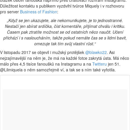
Důležitost kontaktu s publikem vyzdvihl tvůrce Miquely i v rozhovoru
pro server
Business of Fashion
:
„Když se jen ukazujete, ale nekomunikujete, je to jednostranné.
Nestačí jen sbírat srdíčka, číst komentáře, přijímat chválu i kritiku.
Časem pak ztratíte možnost se od ostatních něco naučit. Učení
přichází i s nasloucháním, takže pokud nemáte čas se s lidmi bavit,
omezuje tak tím svůj vlastní růst.“
V listopadu 2017 se objevil i mužský protějšek
@blawko22
. Asi
nejzajímavější na něm je, že má na každé fotce zakrytá ústa. Má něco
málo přes 4,5 tisíce fanoušků na Instagramu a na
Twitteru
jen 51.
@Lilmiquela o něm samozřejmě ví, a tak se s ním také vyfotila.