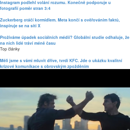
Instagram podlehl volání rozumu. Konečně podporuje u
fotografií poměr stran 3:4
Zuckerberg otáčí kormidlem. Meta končí s ověřováním faktů,
inspiruje se na síti X
Prožíváme úpadek sociálních médií? Globální studie odhaluje, že
na nich lidé tráví méně času
Top články
Měli jsme s vámi mluvit dříve, tvrdí KFC. Jde o ukázku kvalitní
krizové komunikace s obrovským zpožděním