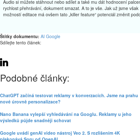
Audio si můžete stáhnout nebo sdílet a také mu dát hodnocení palce
rychlost přehrávání, dokument smazat. A to je vše. Jak už jsme však n
možností editace má ovšem tato „killer feature“ potenciál změnit po
Štítky dokumentu:
AI
Google
Sdílejte tento článek:
Podobné články:
ChatGPT začíná testovat reklamy v konverzacích. Jsme na prahu
nové úrovně personalizace?
Nano Banana vylepší vyhledávání na Googlu. Reklamy u jeho
výsledků půjde snadněji schovat
Google uvádí genAI video nástroj Veo 2. S rozlišením 4K
překonává Soru od OpenAI