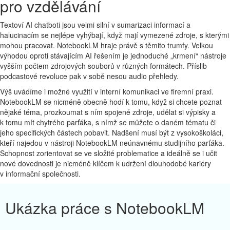
pro vzdělávání
Textoví AI chatboti jsou velmi silní v sumarizaci informací a
halucinacím se nejlépe vyhýbají, když mají vymezené zdroje, s kterými
mohou pracovat. NotebookLM hraje právě s těmito trumfy. Velkou
výhodou oproti stávajícím AI řešením je jednoduché „krmení“ nástroje
vyšším počtem zdrojových souborů v různých formátech. Příslib
podcastové revoluce pak v sobě nesou audio přehledy.
Výš uvádíme i možné využití v interní komunikaci ve firemní praxi.
NotebookLM se nicméně obecně hodí k tomu, když si chcete poznat
nějaké téma, prozkoumat s ním spojené zdroje, udělat si výpisky a
k tomu mít chytrého parťáka, s nímž se můžete o daném tématu či
jeho specifických částech pobavit. Nadšení musí být z vysokoškoláci,
kteří najedou v nástroji NotebookLM neúnavnému studijního parťáka.
Schopnost zorientovat se ve složité problematice a ideálně se i učit
nové dovednosti je nicméně klíčem k udržení dlouhodobé kariéry
v informační společnosti.
Ukázka práce s NotebookLM