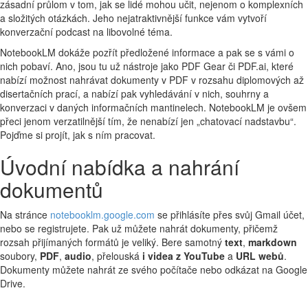
zásadní průlom v tom, jak se lidé mohou učit, nejenom o komplexních
a složitých otázkách. Jeho nejatraktivnější funkce vám vytvoří
konverzační podcast na libovolné téma.
NotebookLM dokáže pozřít předložené informace a pak se s vámi o
nich pobaví. Ano, jsou tu už nástroje jako PDF Gear či PDF.ai, které
nabízí možnost nahrávat dokumenty v PDF v rozsahu diplomových až
disertačních prací, a nabízí pak vyhledávání v nich, souhrny a
konverzaci v daných informačních mantinelech. NotebookLM je ovšem
přeci jenom verzatilnější tím, že nenabízí jen „chatovací nadstavbu“.
Pojďme si projít, jak s ním pracovat.
Úvodní nabídka a nahrání
dokumentů
Na stránce
notebooklm.google.com
se přihlásíte přes svůj Gmail účet,
nebo se registrujete. Pak už můžete nahrát dokumenty, přičemž
rozsah přijímaných formátů je veliký. Bere samotný
text
,
markdown
soubory,
PDF
,
audio
, přelouská
i videa z YouTube
a
URL webů
.
Dokumenty můžete nahrát ze svého počítače nebo odkázat na Google
Drive.