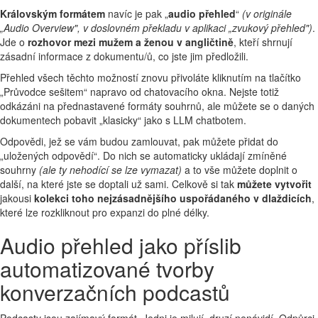
Královským formátem
navíc je pak „
audio přehled
“
(v originále
„
Audio Overview", v doslovném překladu v aplikaci „zvukový přehled")
.
Jde o
rozhovor mezi mužem a ženou v angličtině
, kteří shrnují
zásadní informace z dokumentu/ů, co jste jim předložili.
Přehled všech těchto možností znovu přivoláte kliknutím na tlačítko
„Průvodce sešitem“ napravo od chatovacího okna. Nejste totiž
odkázáni na přednastavené formáty souhrnů, ale můžete se o daných
dokumentech pobavit „klasicky“ jako s LLM chatbotem.
Odpovědi, jež se vám budou zamlouvat, pak můžete přidat do
„uložených odpovědí“. Do nich se automaticky ukládají zmíněné
souhrny
(ale ty nehodící se lze vymazat)
a to vše můžete doplnit o
další, na které jste se doptali už sami. Celkově si tak
můžete vytvořit
jakousi
kolekci toho nejzásadnějšího uspořádaného v dlaždicích
,
které lze rozkliknout pro expanzi do plné délky.
Audio přehled jako příslib
automatizované tvorby
konverzačních podcastů