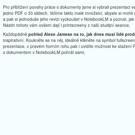
Pro přiblížení povahy práce s dokumenty jsme si vybrali prezentaci 
jedno PDF o 33 slidech. Volíme takto malé množství, abyste si mohli 
a pak si jednoduše jeho revizi vyzkoušet v NotebookLM a poznat, j
Nástin tohoto vám ovšem dají i printscreeny z naší studijní seance.
Každopádně
pohled Alexe Jamese na to, jak dnes musí lidé prod
inspirativní. Koukněte se na něj, ideálně klikněte na symbol fullscr
prezentace, v pravém horním rohu pak i uvidíte možnost ke stažení PD
s dokumentem v NotebookLM pohrát sami.