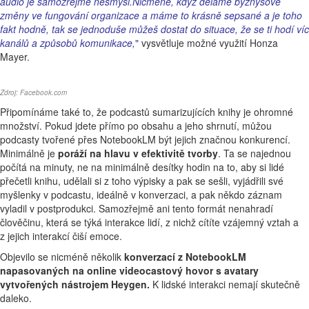
audio je samozřejmě nesmysl.
Nicméně, když děláme byznysové
změny ve fungování organizace a máme to krásně sepsané a je toho
fakt hodně, tak se jednoduše můžeš dostat do situace, že se ti hodí víc
kanálů a způsobů komunikace,
"
vysvětluje možné využití Honza
Mayer.
Zdroj:
Facebook.com
Připomínáme také to, že podcastů sumarizujících knihy je ohromné
množství. Pokud jdete přímo po obsahu a jeho shrnutí, můžou
podcasty tvořené přes NotebookLM být jejich značnou konkurencí.
Minimálně je
poráží na hlavu v efektivitě tvorby
. Ta se najednou
počítá na minuty, ne na minimálně desítky hodin na to, aby si lidé
přečetli knihu, udělali si z toho výpisky a pak se sešli, vyjádřili své
myšlenky v podcastu, ideálně v konverzaci, a pak někdo záznam
vyladil v postprodukci. Samozřejmě ani tento formát nenahradí
člověčinu, která se týká interakce lidí, z nichž cítíte vzájemný vztah a
z jejich interakcí čiší emoce.
Objevilo se nicméně několik
konverzací z NotebookLM
napasovaných na online videocastový hovor s avatary
vytvořených nástrojem Heygen.
K lidské interakci nemají skutečně
daleko.