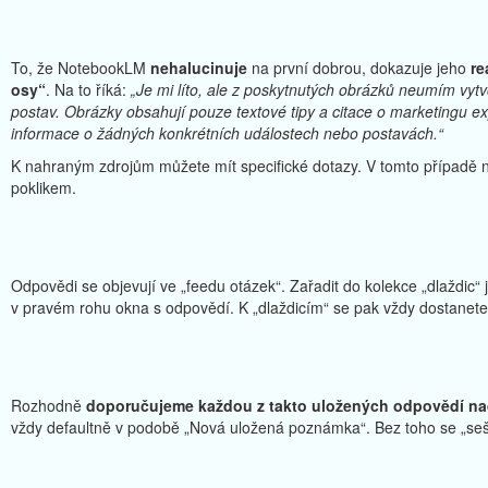
To, že NotebookLM
nehalucinuje
na první dobrou, dokazuje jeho
re
osy“
. Na to říká:
„Je mi líto, ale z poskytnutých obrázků neumím vyt
postav. Obrázky obsahují pouze textové tipy a citace o marketingu 
informace o žádných konkrétních událostech nebo postavách.“
K nahraným zdrojům můžete mít specifické dotazy. V tomto případě nab
poklikem.
Odpovědi se objevují ve „feedu otázek“. Zařadit do kolekce „dlaždic“ 
v pravém rohu okna s odpovědí. K „dlaždicím“ se pak vždy dostanete
Rozhodně
doporučujeme každou z takto uložených odpovědí n
vždy defaultně v podobě „Nová uložená poznámka“. Bez toho se „seš