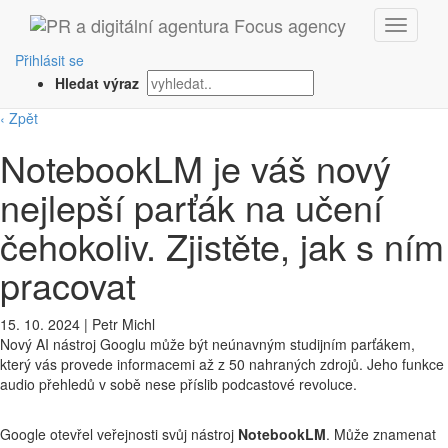
Přihlásit se
Hledat výraz
‹ Zpět
NotebookLM je váš nový
nejlepší parťák na učení
čehokoliv. Zjistěte, jak s ním
pracovat
15. 10. 2024
|
Petr Michl
Nový AI nástroj Googlu může být neúnavným studijním parťákem,
který vás provede informacemi až z 50 nahraných zdrojů. Jeho funkce
audio přehledů v sobě nese příslib podcastové revoluce.
Google otevřel veřejnosti svůj nástroj
NotebookLM
. Může znamenat