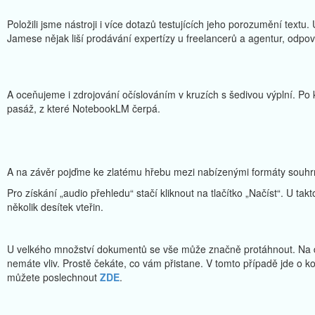
Položili jsme nástroji i více dotazů testujících jeho porozumění textu.
Jamese nějak liší prodávání expertízy u freelancerů a agentur, odpov
A oceňujeme i zdrojování očíslováním v kruzích s šedivou výplní. Po k
pasáž, z které NotebookLM čerpá.
A na závěr pojďme ke zlatému hřebu mezi nabízenými formáty souhr
Pro získání „audio přehledu“ stačí kliknout na tlačítko „Načíst“. U t
několik desítek vteřin.
U velkého množství dokumentů se vše může značně protáhnout. Na 
nemáte vliv. Prostě čekáte, co vám přistane. V tomto případě jde o ko
můžete poslechnout
ZDE
.