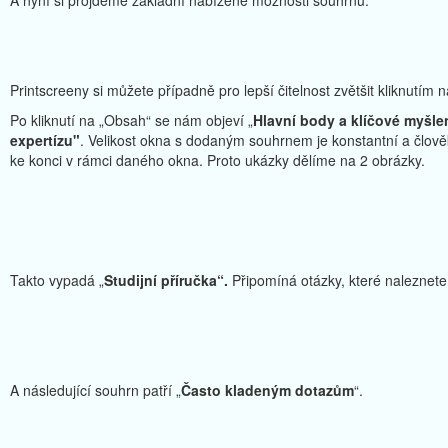
A nyní si projdeme základní nabízené možnosti souhrnů.
Printscreeny si můžete případně pro lepší čitelnost zvětšit kliknutím n
Po kliknutí na „Obsah“ se nám objeví „
Hlavní body a klíčové myšle
expertízu"
. Velikost okna s dodaným souhrnem je konstantní a člověk
ke konci v rámci daného okna. Proto ukázky dělíme na 2 obrázky.
Takto vypadá „
Studijní příručka“.
Připomíná otázky, které naleznete 
A následující souhrn patří „
Často kladeným dotazům
“.