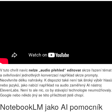
V tuto chvíli navíc
nelze „audio přehled“ editovat
skrze řazení témat
a ovlivňování jednotlivých konverzací například skrze prompty.
Neovlivníte délku nahrávky. K dispozici také není tak široký výběr hlasů
nebo jazyků, jako nabízí například na audio zaměřený AI nástroj
ElevenLabs. Není to ale nic, co by stávající technologie neumožňovaly.
Google nebo někdo jiný se této příležitosti jistě chopí.
NotebookLM jako AI pomocník