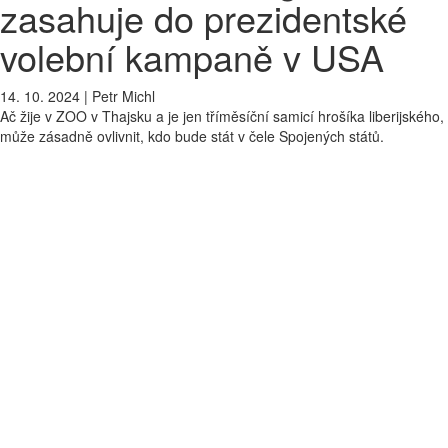
zasahuje do prezidentské
volební kampaně v USA
14. 10. 2024
|
Petr Michl
Ač žije v ZOO v Thajsku a je jen tříměsíční samicí hrošíka liberijského,
může zásadně ovlivnit, kdo bude stát v čele Spojených států.
Když nevíte co, dejte tam dítě. A
když nemáte dítě, dejte tam
zvířátko
. To je už poněkud zaprášená taktika, které se v politické
komunikaci dnes v „plnotučné“ verzi drží zejména diktátoři. Nový twist
ji ale dala kampaň vyzývající k účasti na volbě amerického prezidenta.
Ty se budou konat 5. listopadu. Volit korespondenčně ale mohou
Američané už teď. A právě na tento fakt upozorňuje kampaň
organizace VOTE.PA ze státu Pensylvánie, která si na pomoc vzala
nečekaného pomocníka: samici hrošíka liberijského jménem
Moo
Deng
, která je virální senzací posledního měsíce.
Tříměsíční mládě je rezidentem thajské
ZOO
, v níž mu zřídili i
kontinuální liveshow. Kdekoliv se na sociálních sítích objeví,
sbírá
lajky po hrstech
. Časopis
Time
ji označil za virální ikonu současnosti.