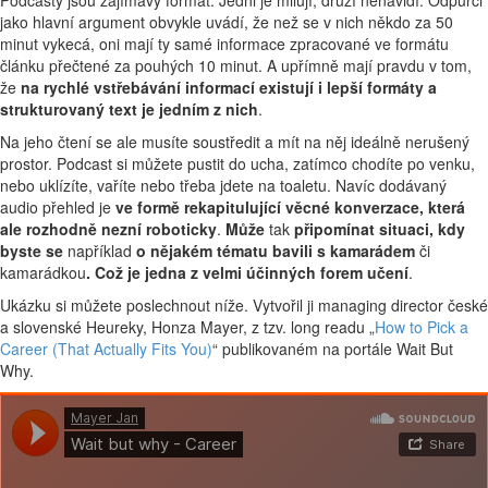
Podcasty jsou zajímavý formát. Jedni je milují, druzí nenávidí. Odpůrci
jako hlavní argument obvykle uvádí, že než se v nich někdo za 50
minut vykecá, oni mají ty samé informace zpracované ve formátu
článku přečtené za pouhých 10 minut. A upřímně mají pravdu v tom,
že
na rychlé vstřebávání informací existují i lepší formáty a
strukturovaný text je jedním z nich
.
Na jeho čtení se ale musíte soustředit a mít na něj ideálně nerušený
prostor. Podcast si můžete pustit do ucha, zatímco chodíte po venku,
nebo uklízíte, vaříte nebo třeba jdete na toaletu. Navíc dodávaný
audio přehled je
ve formě rekapitulující věcné konverzace, která
ale rozhodně nezní roboticky
.
Může
tak
připomínat situaci, kdy
byste se
například
o nějakém tématu bavili s kamarádem
či
kamarádkou
. Což je jedna z velmi účinných forem učení
.
Ukázku si můžete poslechnout níže. Vytvořil ji managing director české
a slovenské Heureky, Honza Mayer, z tzv. long readu „
How to Pick a
Career (That Actually Fits You)
“ publikovaném na portále Wait But
Why.