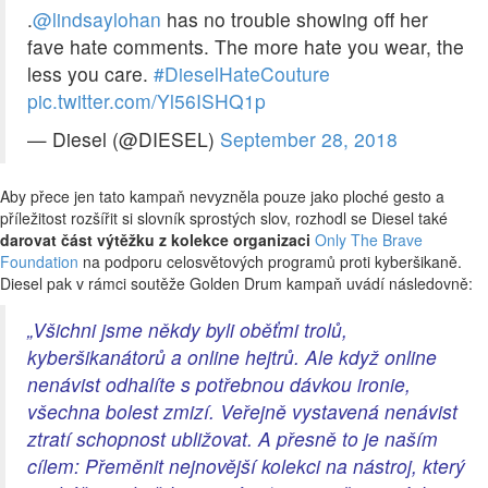
.
@lindsaylohan
has no trouble showing off her
fave hate comments. The more hate you wear, the
less you care.
#DieselHateCouture
pic.twitter.com/Yl56ISHQ1p
— Diesel (@DIESEL)
September 28, 2018
Aby přece jen tato kampaň nevyzněla pouze jako ploché gesto a
příležitost rozšířit si slovník sprostých slov, rozhodl se Diesel také
darovat část výtěžku z kolekce organizaci
Only The Brave
Foundation
na podporu celosvětových programů proti kyberšikaně.
Diesel pak v rámci soutěže Golden Drum kampaň uvádí následovně:
„Všichni jsme někdy byli oběťmi trolů,
kyberšikanátorů a online hejtrů. Ale
když online
nenávist odhalíte s potřebnou dávkou ironie,
všechna bolest zmizí. Veřejně vystavená nenávist
ztratí schopnost ubližovat
. A přesně to je naším
cílem: Přeměnit nejnovější kolekci na nástroj, který