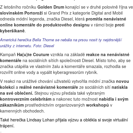
Z letošního ročníku
Golden Drum
konající se v druhé polovině října ve
slovinském Portoroži
si Grand Prix z kategorie Digital and Mobil
odnesla módní legenda, značka Diesel, která
promítla nenávistné
online komentáře do produktového designu
v rámci boje
proti
kyberšikaně
.
Americká herečka Bella Thorne se nebála na prsou nosit ty nejdrsnější
urážky z internetu. Foto: Diesel
Kampaň
Ha(u)te Couture
vznikla na základě
reakce na nenávistné
komentáře
na sociálních sítích společnosti Diesel. Místo toho, aby se
značka utápěla ve vlastním žalu a komentáře smazala, rozhodla se
rozvířit online vody a vypálit kyberagresorům rybník.
V reakci na urážlivé chování uživatelů vytvořila módní značka
novou
kolekci
a
reálné nenávistné komentáře
ze sociálních sítí
natiskla
na své oblečení.
Stejnou výzvu předala také vybraným
kontroverzním celebritám
a nakonec tuto možnost
nabídla i svým
zákazníkům
prostřednictvím organizovaných
workshopů
v
kamenných obchodech.
Také herečka Lindsay Lohan přijala výzvu a oblékla si svoje virtuální
trápení.