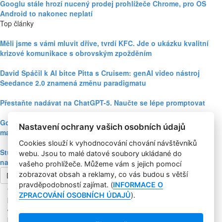
Googlu stále hrozí nucený prodej prohlížeče Chrome, pro OS
Android to nakonec neplatí
Top články
Měli jsme s vámi mluvit dříve, tvrdí KFC. Jde o ukázku kvalitní
krizové komunikace s obrovským zpožděním
David Spáčil k AI bitce Pitta s Cruisem: genAI video nástroj
Seedance 2.0 znamená změnu paradigmatu
Přestaňte nadávat na ChatGPT-5. Naučte se lépe promptovat
Google Nano Banana nabízí dosud největší potenciál pro
Nastavení ochrany vašich osobních údajů
marketing mezi genAI modely pro tvorbu obrázků
Cookies slouží k vyhodnocování chování návštěvníků
Studie: Využívání generativní AI mezi spotřebiteli při online
webu. Jsou to malé datové soubory ukládané do
nakupování prudce roste
vašeho prohlížeče. Můžeme vám s jejich pomocí
zobrazovat obsah a reklamy, co vás budou s větší
Další článek
pravděpodobností zajímat. (
INFORMACE O
Copyright © 2004-2020 Focus Agency, s.r.o. Plné znění licenčních
ZPRACOVÁNÍ OSOBNÍCH ÚDAJŮ
).
podmínek. ISSN 1803-957X
Jakékoliv publikování, přebírání nebo šíření obsahu je bez
písemného souhlasu Focus Agency, s.r.o. zakázáno.