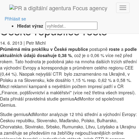
‹ Zpět
Průměrná míra prokliku v
Přihlásit se
České republice roste
Hledat výraz
14. 6. 2013
|
Petr Michl
Průměrná míra prokliku v České republice
postupně
roste
a
podle
aktuálních údajů dosahuje 0,38 %
, což je o 0,06 % více než před
rokem. Tato hodnota je podobná jako na mnoha dalších trzích střední
a východní Evropy a koresponduje s průměrem celého regionu CEE
(0,44 %). Naopak nejvyšší CTR bylo zaznamenáno na Ukrajině, v
Polsku a na Slovensku, kde dosáhlo 1,15 % resp. 0,62 % a 0,58 %.
Mezi reklamní kampaně s největším počtem impresí patří v ČR
„Finance, pojišťovnictví a makléřství" (více než třetina všech impresí).
Data přináší pravidelná studie gemiusAdMonitor od společnosti
Gemius.
Studie gemiusAdMonitor analyzuje 12 trhů střední a východní Evropy:
Českou republiku, Slovensko, Maďarsko, Polsko, Bulharsko,
Chorvatsko, Slovinsko, Srbsko, Rumunsko, Litvu, Lotyšsko a Ukrajinu
a zaměřuje se především na žebříčky nejpoužívanějších online