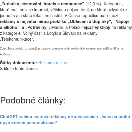
„Turistika, cestování, hotely a restaurace"
(12,3 %). Kategorie,
které mají nejvíce impresí, většinou nejsou těmi, na které uživatelé z
jednotlivých států klikají nejčastěji. V České republice patří mezi
reklamy s největší mírou prokliku „Oblečení a doplňky", „Nápoje
a alkohol" a „Potraviny";
Maďaři a Poláci nejčastěji klikají na reklamy
z kategorie „Volný čas" a Lotyši a Slováci na reklamy
„Telekomunikace".
Zdroj: Data pochází z nástrojů pro správu a monitorování reklamních kampaní gemiusDirectEffect a
AdOcean.
Štítky dokumentu:
Reklama online
Sdílejte tento článek:
Podobné články:
ChatGPT začíná testovat reklamy v konverzacích. Jsme na prahu
nové úrovně personalizace?