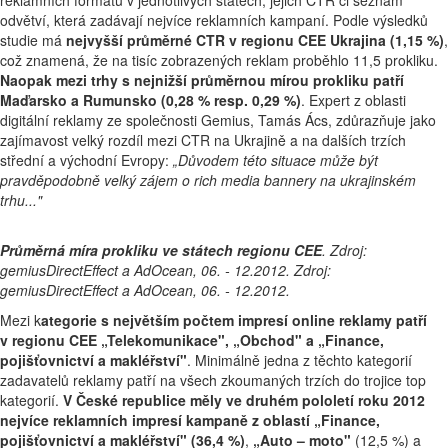
reklamních formátů v jednotlivých státech, jejich CTR či seznam
odvětví, která zadávají nejvíce reklamních kampaní. Podle výsledků
studie má
nejvyšší průměrné CTR v regionu CEE Ukrajina (1,15 %)
,
což znamená, že na tisíc zobrazených reklam proběhlo 11,5 prokliku.
Naopak mezi trhy s nejnižší průměrnou mírou prokliku patří
Maďarsko a Rumunsko (0,28 % resp. 0,29 %)
. Expert z oblasti
digitální reklamy ze společnosti Gemius, Tamás Ács, zdůrazňuje jako
zajímavost velký rozdíl mezi CTR na Ukrajině a na dalších trzích
střední a východní Evropy:
„Důvodem této situace může být
pravděpodobně velký zájem o rich media bannery na ukrajinském
trhu..."
Průměrná míra prokliku ve státech regionu CEE
. Zdroj:
gemiusDirectEffect a AdOcean, 06. - 12.2012. Zdroj:
gemiusDirectEffect a AdOcean, 06. - 12.2012.
Mezi k
ategorie s největším počtem impresí online reklamy patří
v regionu CEE „Telekomunikace", „Obchod" a „Finance,
pojišťovnictví a makléřství"
. Minimálně jedna z těchto kategorií
zadavatelů reklamy patří na všech zkoumaných trzích do trojice top
kategorií.
V České republice měly ve druhém pololetí roku 2012
nejvíce reklamních impresí kampaně z oblastí „Finance,
pojišťovnictví a makléřství" (36,4 %)
,
„Auto – moto"
(12,5 %) a