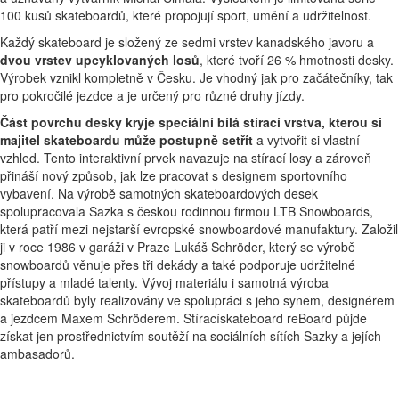
100 kusů skateboardů, které propojují sport, umění a udržitelnost.
Každý skateboard je složený ze sedmi vrstev kanadského javoru a
dvou vrstev upcyklovaných losů
, které tvoří 26 % hmotnosti desky.
Výrobek vznikl kompletně v Česku. Je vhodný jak pro začátečníky, tak
pro pokročilé jezdce a je určený pro různé druhy jízdy.
Část povrchu desky kryje speciální bílá stírací vrstva, kterou si
majitel skateboardu může postupně setřít
a vytvořit si vlastní
vzhled. Tento interaktivní prvek navazuje na stírací losy a zároveň
přináší nový způsob, jak lze pracovat s designem sportovního
vybavení. Na výrobě samotných skateboardových desek
spolupracovala Sazka s českou rodinnou firmou LTB Snowboards,
která patří mezi nejstarší evropské snowboardové manufaktury. Založil
ji v roce 1986 v garáži v Praze Lukáš Schröder, který se výrobě
snowboardů věnuje přes tři dekády a také podporuje udržitelné
přístupy a mladé talenty. Vývoj materiálu i samotná výroba
skateboardů byly realizovány ve spolupráci s jeho synem, designérem
a jezdcem Maxem Schröderem. Stíracískateboard reBoard půjde
získat jen prostřednictvím soutěží na sociálních sítích Sazky a jejích
ambasadorů.