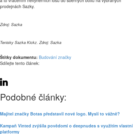
a to vrácením nevýherních losů do sběrných boxů na vybraných
prodejnách Sazky.
Zdroj: Sazka
Tenisky Sazka Kickz. Zdroj: Sazka
Štítky dokumentu:
Budování značky
Sdílejte tento článek:
Podobné články:
Majitel značky Botas představil nové logo. Myslí to vážně?
Kampaň Vinted zvýšila povědomí o deepnudes s využitím vlastní
platformy