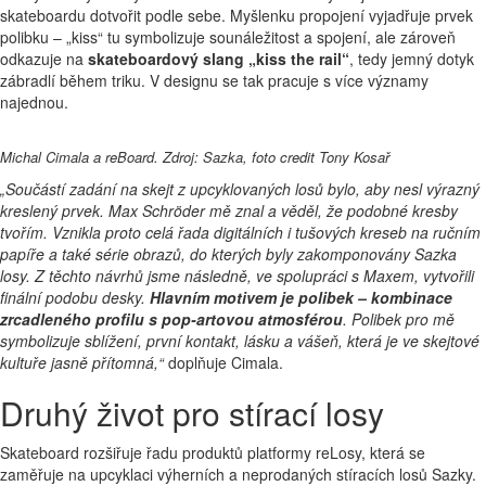
skateboardu dotvořit podle sebe. Myšlenku propojení vyjadřuje prvek
polibku – „kiss“ tu symbolizuje sounáležitost a spojení, ale zároveň
odkazuje na
skateboardový slang „kiss the rail“
, tedy jemný dotyk
zábradlí během triku. V designu se tak pracuje s více významy
najednou.
Michal Cimala a reBoard.
Zdroj: Sazka, foto credit Tony Kosař
„Součástí zadání na skejt z upcyklovaných losů bylo, aby nesl výrazný
kreslený prvek. Max Schröder mě znal a věděl, že podobné kresby
tvořím. Vznikla proto celá řada digitálních i tušových kreseb na ručním
papíře a také série obrazů, do kterých byly zakomponovány Sazka
losy. Z těchto návrhů jsme následně, ve spolupráci s Maxem, vytvořili
finální podobu desky.
Hlavním motivem je polibek – kombinace
zrcadleného profilu s pop-artovou atmosférou
. Polibek pro mě
symbolizuje sblížení, první kontakt, lásku a vášeň, která je ve skejtové
kultuře jasně přítomná,“
doplňuje Cimala.
Druhý život pro stírací losy
Skateboard rozšiřuje řadu produktů platformy reLosy, která se
zaměřuje na upcyklaci výherních a neprodaných stíracích losů Sazky.