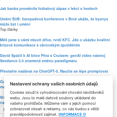
Jak banka proměnila fotbalový zápas v lekci o heslech
Umění B2B: listopadová konference v Brně ukáže, že byznys
může být i umění
Top články
Měli jsme s vámi mluvit dříve, tvrdí KFC. Jde o ukázku kvalitní
krizové komunikace s obrovským zpožděním
David Spáčil k AI bitce Pitta s Cruisem: genAI video nástroj
Seedance 2.0 znamená změnu paradigmatu
Přestaňte nadávat na ChatGPT-5. Naučte se lépe promptovat
Google Nano Banana nabízí dosud největší potenciál pro
Nastavení ochrany vašich osobních údajů
marketing mezi genAI modely pro tvorbu obrázků
Cookies slouží k vyhodnocování chování návštěvníků
Studie: Využívání generativní AI mezi spotřebiteli při online
webu. Jsou to malé datové soubory ukládané do
nakupování prudce roste
vašeho prohlížeče. Můžeme vám s jejich pomocí
zobrazovat obsah a reklamy, co vás budou s větší
Další článek
pravděpodobností zajímat. (
INFORMACE O
Copyright © 2004-2020 Focus Agency, s.r.o. Plné znění licenčních