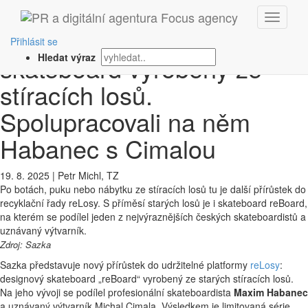
‹ Zpět
Sazka uvádí designový
Přihlásit se
skateboard vyrobený ze
Hledat výraz
stíracích losů.
Spolupracovali na něm
Habanec s Cimalou
19. 8. 2025
|
Petr Michl, TZ
Po botách, puku nebo nábytku ze stíracích losů tu je další přírůstek do
recyklační řady reLosy. S příměsí starých losů je i skateboard reBoard,
na kterém se podílel jeden z nejvýraznějších českých skateboardistů a
uznávaný výtvarník.
Zdroj: Sazka
Sazka představuje nový přírůstek do udržitelné platformy
reLosy
:
designový skateboard „reBoard“ vyrobený ze starých stíracích losů.
Na jeho vývoji se podílel profesionální skateboardista
Maxim Habanec
a uznávaný výtvarník Michal Cimala. Výsledkem je limitovaná série