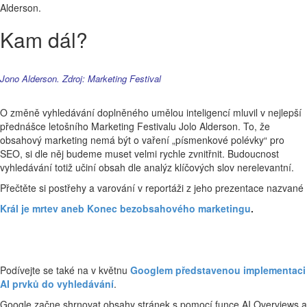
Alderson.
Kam dál?
Jono Alderson. Zdroj: Marketing Festival
O změně vyhledávání doplněného umělou inteligencí mluvil v nejlepší
přednášce letošního Marketing Festivalu Jolo Alderson. To, že
obsahový marketing nemá být o vaření „písmenkové polévky“ pro
SEO, si dle něj budeme muset velmi rychle zvnitřnit. Budoucnost
vyhledávání totiž učiní obsah dle analýz klíčových slov nerelevantní.
Přečtěte si postřehy a varování v reportáži z jeho prezentace nazvané
Král je mrtev aneb Konec bezobsahového marketingu
.
Podívejte se také na v květnu
Googlem představenou implementaci
AI prvků do vyhledávání
.
Google začne shrnovat obsahy stránek s pomocí funce AI Overviews a