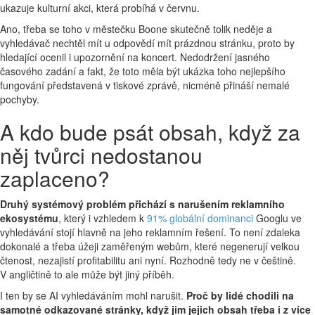
ukazuje kulturní akci, která probíhá v červnu.
Ano, třeba se toho v městečku Boone skutečně tolik neděje a
vyhledávač nechtěl mít u odpovědí mít prázdnou stránku, proto by
hledající ocenil i upozornění na koncert. Nedodržení jasného
časového zadání a fakt, že toto měla být ukázka toho nejlepšího
fungování představená v tiskové zprávě, nicméně přináší nemalé
pochyby.
A kdo bude psát obsah, když za
něj tvůrci nedostanou
zaplaceno?
Druhý systémový problém přichází s narušením reklamního
ekosystému
, který i vzhledem k
91% globální dominanci
Googlu ve
vyhledávání stojí hlavně na jeho reklamním řešení. To není zdaleka
dokonalé a třeba úžeji zaměřeným webům, které negenerují velkou
čtenost, nezajistí profitabilitu ani nyní. Rozhodně tedy ne v češtině.
V angličtině to ale může být jiný příběh.
I ten by se AI vyhledáváním mohl narušit.
Proč by lidé chodili na
samotné odkazované stránky, když jim jejich obsah třeba i z více