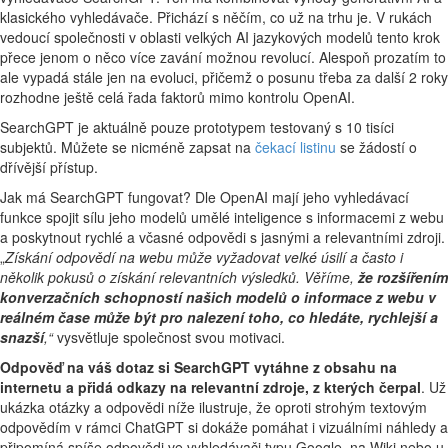
klasického vyhledávače. Přichází s něčím, co už na trhu je. V rukách
vedoucí společnosti v oblasti velkých AI jazykových modelů tento krok
přece jenom o něco více zavání možnou revolucí. Alespoň prozatím to
ale vypadá stále jen na evoluci, přičemž o posunu třeba za další 2 roky
rozhodne ještě celá řada faktorů mimo kontrolu OpenAI.
SearchGPT je aktuálně pouze prototypem testovaný s 10 tisíci
subjektů. Můžete se nicméně zapsat na
čekací listinu
se žádostí o
dřívější přístup.
Jak má SearchGPT fungovat? Dle OpenAI mají jeho vyhledávací
funkce spojit sílu jeho modelů umělé inteligence s informacemi z webu
a poskytnout rychlé a včasné odpovědi s jasnými a relevantními zdroji.
„
Získání odpovědí na webu může vyžadovat velké úsilí a často i
několik pokusů o získání relevantních výsledků. Věříme,
že rozšířením
konverzačních schopností našich modelů o informace z webu v
reálném čase může být pro nalezení toho, co hledáte, rychlejší a
snazší
,“
vysvětluje společnost svou motivaci.
Odpověď na váš dotaz si SearchGPT vytáhne z obsahu na
internetu a přidá odkazy na relevantní zdroje, z kterých čerpal
. Už
ukázka otázky a odpovědi níže ilustruje, že oproti strohým textovým
odpovědím v rámci ChatGPT si dokáže pomáhat i vizuálními náhledy a
připomíná spíše odpovědi ve vyhledávači typu Google, na Wiki nebo u