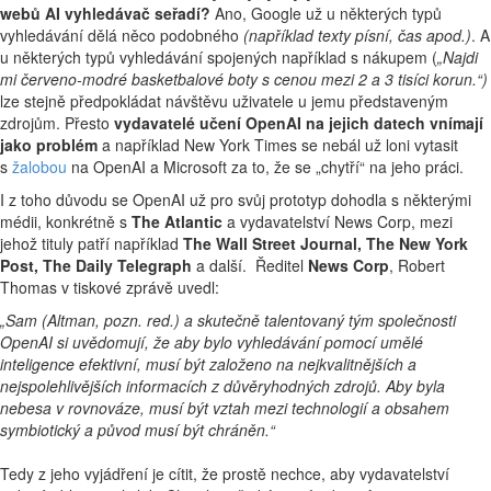
webů AI vyhledávač seřadí?
Ano, Google už u některých typů
vyhledávání dělá něco podobného
(například texty písní, čas apod.)
. A
u některých typů vyhledávání spojených například s nákupem (
„Najdi
mi červeno-modré basketbalové boty s cenou mezi 2 a 3 tisíci korun.“)
lze stejně předpokládat návštěvu uživatele u jemu představeným
zdrojům. Přesto
vydavatelé učení OpenAI na jejich datech vnímají
jako problém
a například New York Times se nebál už loni vytasit
s
žalobou
na OpenAI a Microsoft za to, že se „chytří“ na jeho práci.
I z toho důvodu se OpenAI už pro svůj prototyp dohodla s některými
médii, konkrétně s
The Atlantic
a vydavatelství News Corp, mezi
jehož tituly patří například
The Wall Street Journal, The New York
Post, The Daily Telegraph
a další. Ředitel
News Corp
, Robert
Thomas v tiskové zprávě uvedl:
„Sam (Altman, pozn. red.) a skutečně talentovaný tým společnosti
OpenAI si uvědomují, že aby bylo vyhledávání pomocí umělé
inteligence efektivní, musí být založeno na nejkvalitnějších a
nejspolehlivějších informacích z důvěryhodných zdrojů. Aby byla
nebesa v rovnováze, musí být vztah mezi technologií a obsahem
symbiotický a původ musí být chráněn.“
Tedy z jeho vyjádření je cítit, že prostě nechce, aby vydavatelství