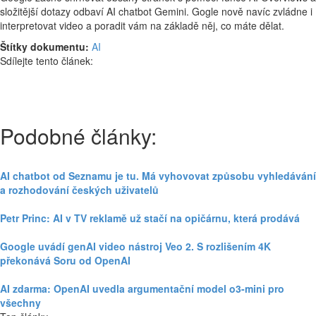
složitější dotazy odbaví AI chatbot Gemini. Gogle nově navíc zvládne i
interpretovat video a poradit vám na základě něj, co máte dělat.
Štítky dokumentu:
AI
Sdílejte tento článek:
Podobné články:
AI chatbot od Seznamu je tu. Má vyhovovat způsobu vyhledávání
a rozhodování českých uživatelů
Petr Princ: AI v TV reklamě už stačí na opičárnu, která prodává
Google uvádí genAI video nástroj Veo 2. S rozlišením 4K
překonává Soru od OpenAI
AI zdarma: OpenAI uvedla argumentační model o3-mini pro
všechny