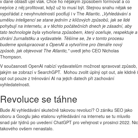
v dané oblasti ujel vlak. Chce ho nějakým způsobem formovat a co
nejvíce z něj profitovat, když už to musí být. Stejnou snahu nějak se
vypořádat z nevyhnutelností pociťují i v The Atlantic.
„Vyhledávání s
umělou inteligencí se stane jedním z klíčových způsobů, jak se lidé
pohybují na internetu, a v těchto počátečních dnech je zásadní, aby
tato technologie byla vytvořena způsobem, který oceňuje, respektuje a
chrání žurnalistiku a vydavatele. Těšíme se, že v tomto procesu
budeme spolupracovat s OpenAI a vytvoříme pro čtenáře nový
způsob, jak objevovat The Atlantic,"
uvedl jeho CEO Nicholas
Thompson.
V současnosti OpenAI nabízí vydavatelům možnost spravovat způsob,
jakým se zobrazí v SearchGPT. Mohou zvolit úplný opt out, ale klidně i
opt out pouze z trénování AI na jejich datech při zachování
vyhledatelnosti.
Revoluce se táhne
Bude AI vyhledávání skutečně takovou revolucí? O zániku SEO jako
oboru a Googlu jako etalonu vyhledávání na internetu se tu mluvilo
snad pár týdnů po uvedení ChatGPT pro veřejnost v prosinci 2022. Nic
takového ovšem nenastalo.