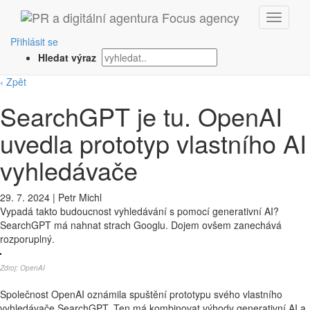
Přihlásit se
Hledat výraz
‹ Zpět
SearchGPT je tu. OpenAI
uvedla prototyp vlastního AI
vyhledávače
29. 7. 2024
|
Petr Michl
Vypadá takto budoucnost vyhledávání s pomocí generativní AI?
SearchGPT má nahnat strach Googlu. Dojem ovšem zanechává
rozporuplný.
Zdroj: OpenAI
Společnost OpenAI
oznámila
spuštění prototypu svého vlastního
vyhledávače SearchGPT. Ten má kombinovat výhody generativní AI a