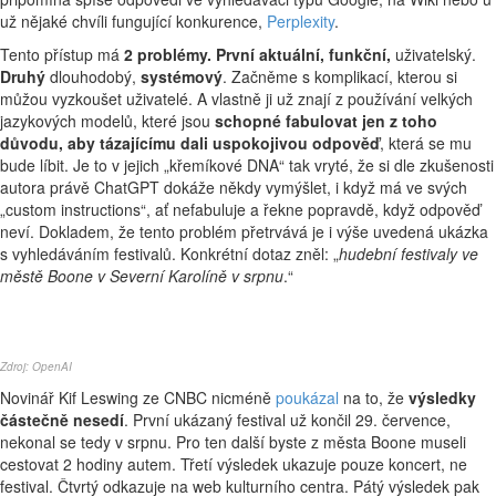
už nějaké chvíli fungující konkurence,
Perplexity
.
Tento přístup má
2 problémy. První aktuální, funkční,
uživatelský.
Druhý
dlouhodobý,
systémový
. Začněme s komplikací, kterou si
můžou vyzkoušet uživatelé. A vlastně ji už znají z používání velkých
jazykových modelů, které jsou
schopné fabulovat jen z toho
důvodu, aby tázajícímu dali uspokojivou odpověď
, která se mu
bude líbit. Je to v jejich „křemíkové DNA“ tak vryté, že si dle zkušenosti
autora právě ChatGPT dokáže někdy vymýšlet, i když má ve svých
„custom instructions“, ať nefabuluje a řekne popravdě, když odpověď
neví. Dokladem, že tento problém přetrvává je i výše uvedená ukázka
s vyhledáváním festivalů. Konkrétní dotaz zněl: „
hudební festivaly ve
městě Boone v Severní Karolíně v srpnu
.“
Zdroj: OpenAI
Novinář Kif Leswing ze CNBC nicméně
poukázal
na to, že
výsledky
částečně nesedí
. První ukázaný festival už končil 29. července,
nekonal se tedy v srpnu. Pro ten další byste z města Boone museli
cestovat 2 hodiny autem. Třetí výsledek ukazuje pouze koncert, ne
festival. Čtvrtý odkazuje na web kulturního centra. Pátý výsledek pak