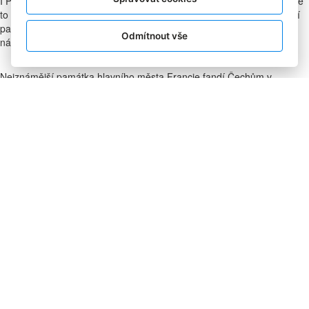
I Pařížané mohou podstoupit snadno Rorschachův test. Minimálně se
to tak zdá z reklamy Českého olympijského týmu, na níž nejznámější
památka hlavního města Francie obléká modrobílý trenčkotu z
Odmítnout vše
nástupové kolekce návrháře Jana Černého.
Nejznámější památka hlavního města Francie fandí Čechům v
modrobílém trenčkotu z nástupové kolekce návrháře Jana Černého.
Tento dojem vyvolalo video na sociálních sítích Českého olympijského
týmu, které zaujalo tisíce lidí. Olympijský tým zároveň ještě před
začátkem her hlásí plně zaplněnou kapacitu na zahájení Českého
domu v Paříži i Olympijského festivalu v Mostě.
„Video samozřejmě není reálné, ale cílem bylo
upoutat pozornost k Česku. A to se povedlo.
Nástupová olympijská kolekce už byla ve výběrech
BBC, italské televize, Mezinárodního olympijského
výboru a medializaci kolem ní jsme využili i pro
digitální komunikaci,”
řekl Tomáš Houska, šéf
digitálních médií ČOV.