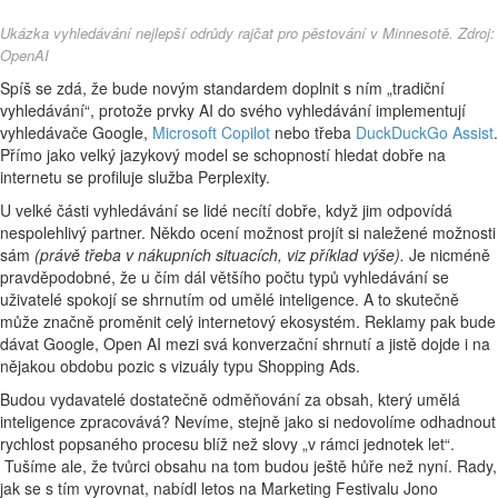
Ukázka vyhledávání nejlepší odrůdy rajčat pro pěstování v Minnesotě. Zdroj:
OpenAI
Spíš se zdá, že bude novým standardem doplnit s ním „tradiční
vyhledávání“, protože prvky AI do svého vyhledávání implementují
vyhledávače Google,
Microsoft Copilot
nebo třeba
DuckDuckGo Assist
.
Přímo jako velký jazykový model se schopností hledat dobře na
internetu se profiluje služba Perplexity.
U velké části vyhledávání se lidé necítí dobře, když jim odpovídá
nespolehlivý partner. Někdo ocení možnost projít si naležené možnosti
sám
(právě třeba v nákupních situacích, viz příklad výše).
Je nicméně
pravděpodobné, že u čím dál většího počtu typů vyhledávání se
uživatelé spokojí se shrnutím od umělé inteligence. A to skutečně
může značně proměnit celý internetový ekosystém. Reklamy pak bude
dávat Google, Open AI mezi svá konverzační shrnutí a jistě dojde i na
nějakou obdobu pozic s vizuály typu Shopping Ads.
Budou vydavatelé dostatečně odměňování za obsah, který umělá
inteligence zpracovává? Nevíme, stejně jako si nedovolíme odhadnout
rychlost popsaného procesu blíž než slovy „v rámci jednotek let“.
Tušíme ale, že tvůrci obsahu na tom budou ještě hůře než nyní. Rady,
jak se s tím vyrovnat, nabídl letos na Marketing Festivalu Jono