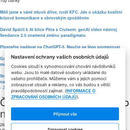
Top články
Měli jsme s vámi mluvit dříve, tvrdí KFC. Jde o ukázku kvalitní
krizové komunikace s obrovským zpožděním
David Spáčil k AI bitce Pitta s Cruisem: genAI video nástroj
Seedance 2.0 znamená změnu paradigmatu
Přestaňte nadávat na ChatGPT-5. Naučte se lépe promptovat
Nastavení ochrany vašich osobních údajů
Google Nano Banana nabízí dosud největší potenciál pro
marketing mezi genAI modely pro tvorbu obrázků
Cookies slouží k vyhodnocování chování návštěvníků
webu. Jsou to malé datové soubory ukládané do
Studie: Využívání generativní AI mezi spotřebiteli při online
vašeho prohlížeče. Můžeme vám s jejich pomocí
nakupování prudce roste
zobrazovat obsah a reklamy, co vás budou s větší
‹ Zpět
pravděpodobností zajímat. (
INFORMACE O
Češi oblékli Eiffelovu věž do
ZPRACOVÁNÍ OSOBNÍCH ÚDAJŮ
).
nástupové kolekce
Přijmout vše
26. 7. 2024
|
Petr Michl, TZ
Spravovat cookies