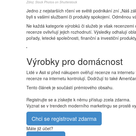
Zdroj:
Stock Photos
on Shutterstock
Jedno z nejstarších rčení ve světě podnikání zní „Náš z
byli s vašimi službami či produkty spokojení. Odměnou vám
Ne každá kategorie výrobků či služeb je však recenzemi 
recenze ovlivňují jejich rozhodnutí. Výsledky odhalují o
pořady, letecké společnosti, finanční a investiční produk
Výrobky pro domácnost
Lidé v Asii si před nákupem ověřují recenze na internetu
recenze na internetu kontrolují. Dodržují to také Američ
Tento článek je součástí prémiového obsahu.
Registrujte se a získejte k němu přístup zcela zdarma.
Vyznat se v trendech moderního marketingu se prostě vypl
Chci se registrovat zdarma
Máte již účet?