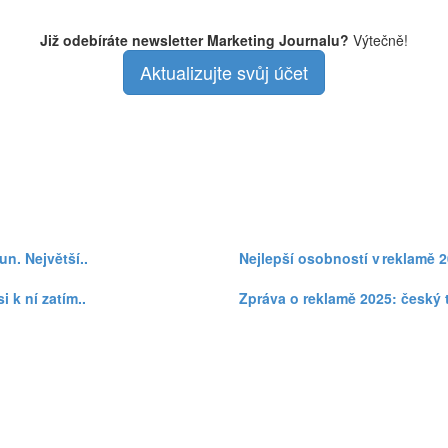
Již odebíráte newsletter Marketing Journalu?
Výtečně!
Aktualizujte svůj účet
n. Největší..
Nejlepší osobností v reklamě 
i k ní zatím..
Zpráva o reklamě 2025: český 