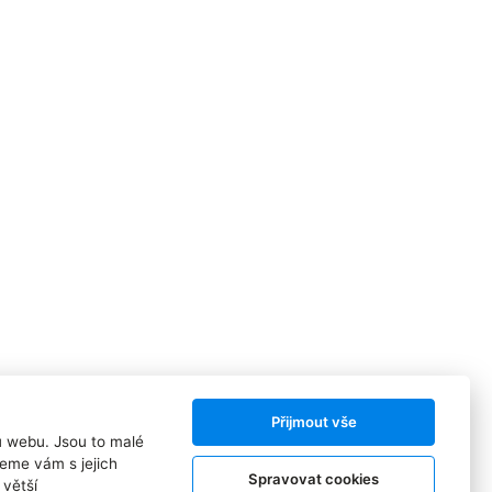
Přijmout vše
ů webu. Jsou to malé
eme vám s jejich
Spravovat cookies
větší