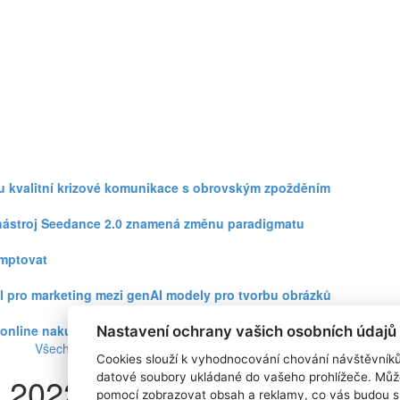
zku kvalitní krizové komunikace s obrovským zpožděním
eo nástroj Seedance 2.0 znamená změnu paradigmatu
omptovat
l pro marketing mezi genAI modely pro tvorbu obrázků
ři online nakupování prudce roste
Nastavení ochrany vašich osobních údajů
Všechny články
Cookies slouží k vyhodnocování chování návštěvník
a 2022
datové soubory ukládané do vašeho prohlížeče. Můž
pomocí zobrazovat obsah a reklamy, co vás budou s 