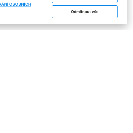
VÁNÍ OSOBNÍCH
Odmítnout vše
tila například, jaké reklamy uživatele obtěžují, a také,
avatelé POPAI CE a České sdružení pro značkové výrobky
pm factum research.
šetření. Od roku 2018 je šetření
ně zařazujeme aktuální témata
i našeho života a důležitého
ožitá společenská situace související s