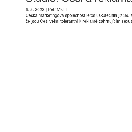
8. 2. 2022
|
Petr Michl
Česká marketingová společnost letos uskutečnila již 39. še
že jsou Češi velmi tolerantní k reklamě zahrnujícím sexua
Zdroj: Kofola
Česká marketingová společnost (ČMS) realizuje průzkum 
(ČSZV) a Fakulta podnikohospodářská Vysoké školy eko
Autorka a zakladatelka výzkumu, Jitka Vysekalová, k ně
„Výzkum probíhá pravidelně každoročně od 
realizováno CAWI Omnibusem ppm factum. 
odpovídající vývoji a významu reklamy nej
společenského jevu. V posledních dvou let
restrikcemi v rámci pandemie covid-19.”
Podívejme se na aktuální výsledky
(pro plné rozlišení gr
Kde jsou lidé reklamou nej