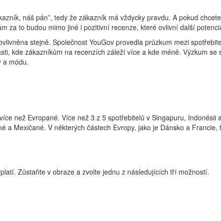
ákazník, náš pán”, tedy že zákazník má vždycky pravdu. A pokud chcete 
 za to budou mimo jiné i pozitivní recenze, které ovlivní další potenciá
ovlivněna stejně. Společnost YouGov provedla průzkum mezi spotřebiteli
blasti, kde zákazníkům na recenzích záleží více a kde méně. Výzkum se s
ty a módu.
 více než Evropané. Více než 3 z 5 spotřebitelů v Singapuru, Indonési
ané a Mexičané. V některých částech Evropy, jako je Dánsko a Francie, t
atí. Zůstaňte v obraze a zvolte jednu z následujících tří možností.