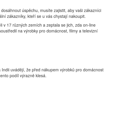
dosáhnout úspěchu, musíte zajistit, aby vaši zákazníci
lní zákazníky, kteří se u vás chystají nakoupit.
 v 17 různých zemích a zeptala se jich, zda on-line
oustředil na výrobky pro domácnost, filmy a televizní
i a Indii uvádějí, že před nákupem výrobků pro domácnost
ento podíl výrazně klesá.