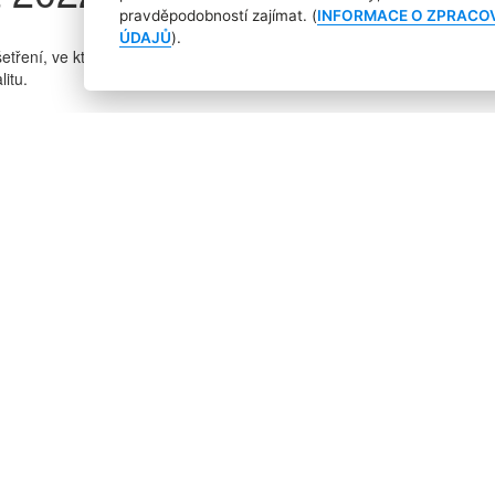
pravděpodobností zajímat. (
INFORMACE O ZPRACO
ÚDAJŮ
).
tření, ve kterém se zaměřila na postoje české veřejnosti k reklamě. Zjis
litu.
Češi a reklama již od roku 1993. V letošním roce se k ní přidali zad
nomické v Praze (FPH VŠE). Šetření realizovala výzkumná agentura p
mu uvedla:
roku 1993, v letošním roce proběhla již 39. vlna tohoto 
Základní výzkumné otázky zůstávají stejné, ale postup
en jako součásti marketingového mixu, ale i jako součást
ech sledujeme, zda a jaký vliv má na vnímání reklamy sl
afů a infografik klikněte na obrázek)
.
více přesyceni?