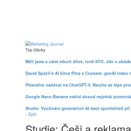
Top články
Měli jsme s vámi mluvit dříve, tvrdí KFC. Jde o uká
David Spáčil k AI bitce Pitta s Cruisem: genAI vid
Přestaňte nadávat na ChatGPT-5. Naučte se lépe pr
Google Nano Banana nabízí dosud největší potenciá
Studie: Využívání generativní AI mezi spotřebiteli p
‹ Zpět
Studie: Češi a reklam