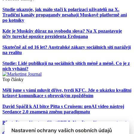
Studie ukazuje, jak málo stačí k polarizaci uživatelů na X.
Tradiční kanály propagandy nesahají Muskově platformě ani
po kotníky
Kde je Muskův důraz na svobodu slova? Na X pozastavuje
účty turecké opozice prezidenta Erdogana
Skutečně až od 16 let? Australské zákazy sociálních sítí narážejí
na realitu
Studie: Lidé publikují na sociálních sítích méně a méně. Co je z
nich vyhání?
Top články
Měli jsme s vámi mluvit dříve, tvrdí KFC. Jde o ukázku kvalitní
krizové komunikace s obrovským zpožděním
David Spáčil k AI bitce Pitta s Cruisem: genAI video nástroj
Seedance 2.0 znamená změnu paradigmatu
Přestaňte nadávat na ChatGPT-5. Naučte se lépe promptovat
Nastavení ochrany vašich osobních údajů
Google Nano Banana nabízí dosud největší potenciál pro