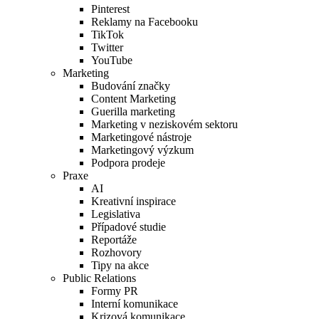
Pinterest
Reklamy na Facebooku
TikTok
Twitter
YouTube
Marketing
Budování značky
Content Marketing
Guerilla marketing
Marketing v neziskovém sektoru
Marketingové nástroje
Marketingový výzkum
Podpora prodeje
Praxe
AI
Kreativní inspirace
Legislativa
Případové studie
Reportáže
Rozhovory
Tipy na akce
Public Relations
Formy PR
Interní komunikace
Krizová komunikace