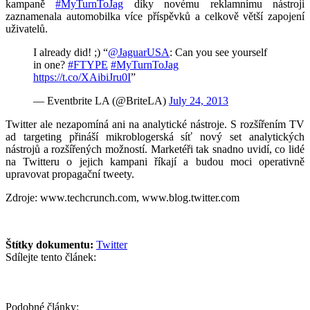
kampaně
#MyTurnToJag
díky novému reklamnímu nástroji
zaznamenala automobilka více příspěvků a celkově větší zapojení
uživatelů.
I already did! ;) “
@JaguarUSA
: Can you see yourself
in one?
#FTYPE
#MyTurnToJag
https://t.co/XAibiJru0I
”
— Eventbrite LA (@BriteLA)
July 24, 2013
Twitter ale nezapomíná ani na analytické nástroje. S rozšířením TV
ad targeting přináší mikroblogerská síť nový set analytických
nástrojů a rozšířených možností. Marketéři tak snadno uvidí, co lidé
na Twitteru o jejich kampani říkají a budou moci operativně
upravovat propagační tweety.
Zdroje:
www.techcrunch.com
,
www.blog
.twitter.com
Štítky dokumentu:
Twitter
Sdílejte tento článek:
Podobné články: