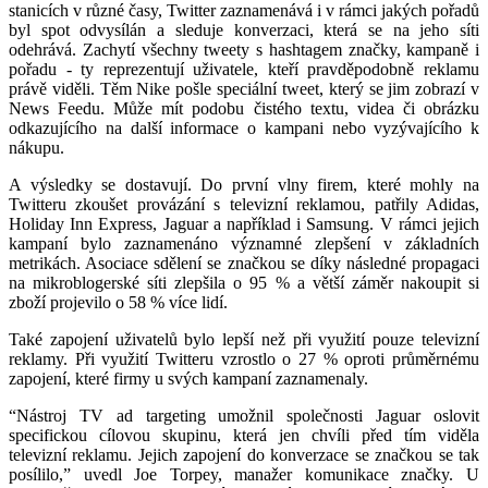
stanicích v různé časy, Twitter zaznamenává i v rámci jakých pořadů
byl spot odvysílán a sleduje konverzaci, která se na jeho síti
odehrává. Zachytí všechny tweety s hashtagem značky, kampaně i
pořadu - ty reprezentují uživatele, kteří pravděpodobně reklamu
právě viděli. Těm Nike pošle speciální tweet, který se jim zobrazí v
News Feedu. Může mít podobu čistého textu, videa či obrázku
odkazujícího na další informace o kampani nebo vyzývajícího k
nákupu.
A výsledky se dostavují. Do první vlny firem, které mohly na
Twitteru zkoušet provázání s televizní reklamou, patřily Adidas,
Holiday Inn Express, Jaguar a například i Samsung. V rámci jejich
kampaní bylo zaznamenáno významné zlepšení v základních
metrikách. Asociace sdělení se značkou se díky následné propagaci
na mikroblogerské síti zlepšila o 95 % a větší záměr nakoupit si
zboží projevilo o 58 % více lidí.
Také zapojení uživatelů bylo lepší než při využití pouze televizní
reklamy. Při využití Twitteru vzrostlo o 27 % oproti průměrnému
zapojení, které firmy u svých kampaní zaznamenaly.
“Nástroj T
V
ad targeting umožnil společnosti Jaguar oslovit
specifickou cílovou skupinu, která jen chvíli před tím viděla
televizní reklamu. Jejich zapojení do konverzace se značkou se tak
posílilo,” uvedl Joe Torpey, manažer komunikace
značky
. U