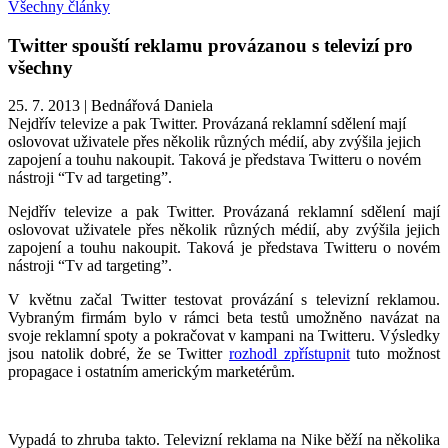
Všechny články
Twitter spouští reklamu provázanou s televizí pro
všechny
25. 7. 2013
|
Bednářová Daniela
Nejdřív televize a pak Twitter. Provázaná reklamní sdělení mají
oslovovat uživatele přes několik různých médií, aby zvýšila jejich
zapojení a touhu nakoupit. Taková je představa Twitteru o novém
nástroji “Tv ad targeting”.
Nejdřív televize a pak Twitter. Provázaná reklamní sdělení mají
oslovovat uživatele přes několik různých médií, aby zvýšila jejich
zapojení a touhu nakoupit. Taková je představa Twitteru o novém
nástroji “Tv ad targeting”.
V květnu začal Twitter testovat provázání s televizní reklamou.
Vybraným firmám bylo v rámci beta testů umožněno navázat na
svoje reklamní spoty a pokračovat v kampani na Twitteru. Výsledky
jsou natolik dobré, že se Twitter
rozhodl zpřístupnit
tuto možnost
propagace i ostatním americkým marketérům.
Vypadá to zhruba takto. Televizní reklama na Nike běží na několika