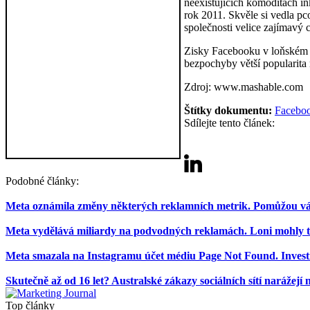
neexistujících komoditách ink
rok 2011. Skvěle si vedla pc
společnosti velice zajímavý c
Zisky Facebooku v loňském ro
bezpochyby větší popularita 
Zdroj: www.mashable.com
Štítky dokumentu:
Facebo
Sdílejte tento článek:
Podobné články:
Meta oznámila změny některých reklamních metrik. Pomůžou vá
Meta vydělává miliardy na podvodných reklamách. Loni mohly tv
Meta smazala na Instagramu účet médiu Page Not Found. Investig
Skutečně až od 16 let? Australské zákazy sociálních sítí narážejí n
Top články