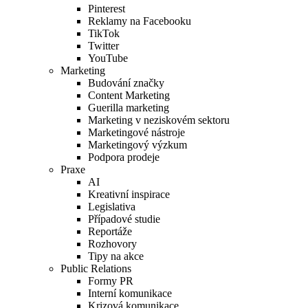
Pinterest
Reklamy na Facebooku
TikTok
Twitter
YouTube
Marketing
Budování značky
Content Marketing
Guerilla marketing
Marketing v neziskovém sektoru
Marketingové nástroje
Marketingový výzkum
Podpora prodeje
Praxe
AI
Kreativní inspirace
Legislativa
Případové studie
Reportáže
Rozhovory
Tipy na akce
Public Relations
Formy PR
Interní komunikace
Krizová komunikace