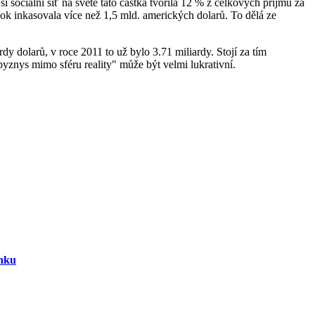
í sociální síť na světě tato částka tvořila 12 % z celkových příjmů za
ook inkasovala více než 1,5 mld. amerických dolarů. To dělá ze
 dolarů, v roce 2011 to už bylo 3.71 miliardy. Stojí za tím
yznys mimo sféru reality" může být velmi lukrativní.
ánku