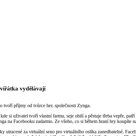
vířátka vydělávají
 tvoří příjmy od tvůrce her, společnosti Zynga.
de si uživatel tvoří vlastní farmu, seje obilí a pěstuje třeba vepře, patř
Zynga na Facebooku zadarmo. Ze všeho, co si během hraní hry koupíte 
ky utracené za virtuální seno pro virtuálního oslíka zanedbatelné. Faceb