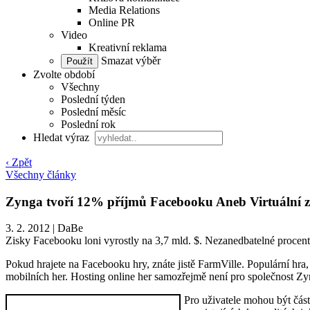
Media Relations
Online PR
Video
Kreativní reklama
Smazat výběr
Zvolte období
Všechny
Poslední týden
Poslední měsíc
Poslední rok
Hledat výraz
‹ Zpět
Všechny články
Zynga tvoří 12% příjmů Facebooku Aneb Virtuální z
3. 2. 2012
|
DaBe
Zisky Facebooku loni vyrostly na 3,7 mld. $. Nezanedbatelné procento
Pokud hrajete na Facebooku hry, znáte jistě FarmVille. Populární hra, k
mobilních her. Hosting online her samozřejmě není pro společnost 
Pro uživatele mohou být část