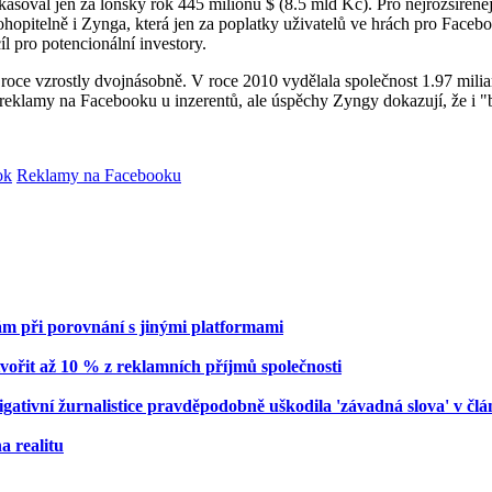
asoval jen za loňský rok 445 milionů $ (8.5 mld Kč). Pro nejrozšířenějš
ohopitelně i Zynga, která jen za poplatky uživatelů ve hrách pro Faceb
íl pro potencionální investory.
ce vzrostly dvojnásobně. V roce 2010 vydělala společnost 1.97 miliardy
reklamy na Facebooku u inzerentů, ale úspěchy Zyngy dokazují, že i "b
ok
Reklamy na Facebooku
m při porovnání s jinými platformami
ořit až 10 % z reklamních příjmů společnosti
ativní žurnalistice pravděpodobně uškodila 'závadná slova' v čl
a realitu