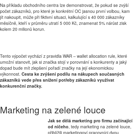
Na příkladu obchodního centra lze demonstrovat, že pokud se zvýší
počet zákazníků, pro které je konkrétní OC jasnou první volbou, kam
jít nakoupit, může při fiktivní situaci, kalkulující s 40 000 zákazníky
měsíčně, kteří v průměru utratí 5 000 Kč, znamenat 5% nárůst zisk
kolem 20 milionů korun.
Tento výpočet vychází z pravidla WAR – wallet allocation rule, které
umožní stanovit, jak si značka stojí v porovnání s konkurenty a jaký
dopad bude mít zlepšení pořadí značky na její ekonomickou
výkonnost.
Cesta ke zvýšení podílu na nákupech současných
zákazníků vede přes snížení potřeby zákazníků využívat
konkurenční značky.
Marketing na zelené louce
Jak se dělá marketing pro firmu začínající
od ničeho
, tedy marketing na zelené louce,
přiblížili marketingoví pracovníci dvou