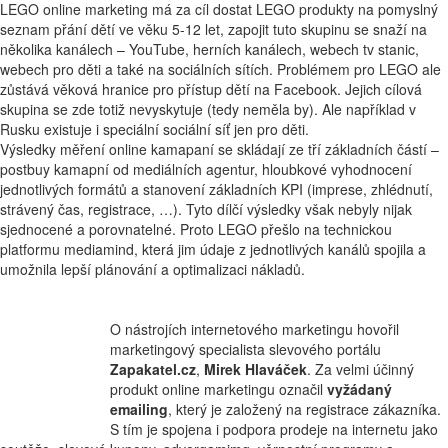
LEGO online marketing má za cíl dostat LEGO produkty na pomyslný
seznam přání dětí ve věku 5-12 let, zapojit tuto skupinu se snaží na
několika kanálech – YouTube, herních kanálech, webech tv stanic,
webech pro děti a také na sociálních sítích. Problémem pro LEGO ale
zůstává věková hranice pro přístup dětí na Facebook. Jejich cílová
skupina se zde totiž nevyskytuje (tedy neměla by). Ale například v
Rusku existuje i speciální sociální síť jen pro děti.
Výsledky měření online kamapaní se skládají ze tří základních částí –
postbuy kamapní od mediálních agentur, hloubkové vyhodnocení
jednotlivých formátů a stanovení základních KPI (imprese, zhlédnutí,
strávený čas, registrace, …). Tyto dílčí výsledky však nebyly nijak
sjednocené a porovnatelné. Proto LEGO přešlo na technickou
platformu mediamind, která jim údaje z jednotlivých kanálů spojila a
umožnila lepší plánování a optimalizaci nákladů.
O nástrojích internetového marketingu hovořil
marketingový specialista slevového portálu
Zapakatel.cz
,
Mirek Hlaváček
. Za velmi účinný
produkt online marketingu označil
vyžádaný
emailing
, který je založený na registrace zákazníka.
S tím je spojena i podpora prodeje na internetu jako