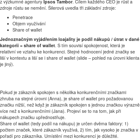
z výzkumné agentury
Ipsos Tambor
. Cílem každého CEO je růst a
zdroje růstu se nemění. Šilerová uvedla tři základní zdroje:
Penetrace
Objem využívání
Share of wallet
Jednoznačným vyjádřením loajality je podíl nákupů / útrat v dané
kategorii = share of wallet
. S tím souvisí spokojenost, která je
relativní ve vztahu ke konkurenci. Stejné hodnocení jedné značky se
liší v kontextu a liší se i share of wallet (slide – pohled na úrovni klienta
je jiný).
Pokud je zákazník spokojen s několika konkurenčními značkami
zhruba na stejné úrovni (Anna), je share of wallet pro požadovanou
značku nižší, než když je zákazník spokojen s jednou značkou výrazně
více než s konkurenčními (Jana). Projeví se to na tom, jak při
nákupech značku upřednostňuje.
Share of wallet (tedy podíl na nákupu) je určen dvěma faktory: 1)
počtem značek, které zákazník využívá, 2) tím, jak vysoko je značka v
pořadí pro zákazníka. Umístění mezi konkurencí je důležité.