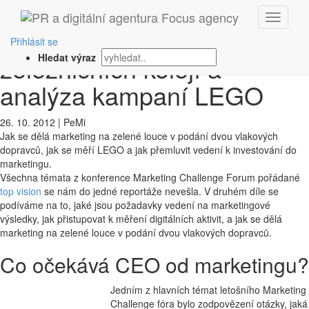
‹ Zpět
MCF: Marketing od
Přihlásit se
železničních kolejí a
Hledat výraz
analýza kampaní LEGO
26. 10. 2012
|
PeMi
Jak se dělá marketing na zelené louce v podání dvou vlakových
dopravců, jak se měří LEGO a jak přemluvit vedení k investování do
marketingu.
Všechna témata z konference Marketing Challenge Forum pořádané
top vision
se nám do jedné reportáže nevešla. V druhém díle se
podíváme na to, jaké jsou požadavky vedení na marketingové
výsledky, jak přistupovat k měření digitálních aktivit, a jak se dělá
marketing na zelené louce v podání dvou vlakových dopravců.
Co očekává CEO od marketingu?
Jedním z hlavních témat letošního Marketing
Challenge fóra bylo zodpovězení otázky, jaká