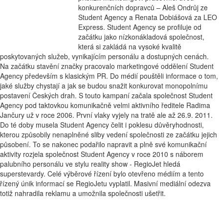
konkurenčních dopravců – Aleš Ondrůj ze
Student Agency a Renata Dobiášová za LEO
Express. Student Agency se profiluje od
začátku jako nízkonákladová společnost,
která si zakládá na vysoké kvalitě
poskytovaných služeb, vynikajícím personálu a dostupných cenách.
Na začátku stavění značky pracovalo marketingové oddělení Student
Agency především s klasickým PR. Do médií pouštěli informace o tom,
jaké služby chystají a jak se budou snažit konkurovat monopolnímu
postavení Českých drah. S touto kampaní začala společnost Student
Agency pod taktovkou komunikačně velmi aktivního ředitele Radima
Jančury už v roce 2006. První vlaky vyjely na tratě ale až 26.9. 2011.
Do té doby musela Student Agency čelit i poklesu důvěryhodnosti,
kterou způsobily nenaplněné sliby vedení společnosti ze začátku jejich
působení. To se nakonec podařilo napravit a plně své komunikační
aktivity rozjela společnost Student Agency v roce 2010 s náborem
palubního personálu ve stylu reality show - RegioJet hledá
superstevardy. Celé výběrové řízení bylo otevřeno médiím a tento
řízený únik informací se RegioJetu vyplatil. Masivní mediální odezva
totiž nahradila reklamu a umožnila společnosti ušetřit.