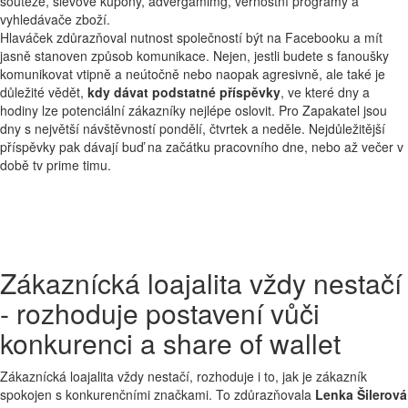
soutěže, slevové kupony, advergamimg, věrnostní programy a
vyhledávače zboží.
Hlaváček zdůrazňoval nutnost společností být na Facebooku a mít
jasně stanoven způsob komunikace. Nejen, jestli budete s fanoušky
komunikovat vtipně a neútočně nebo naopak agresivně, ale také je
důležité vědět,
kdy dávat podstatné příspěvky
, ve které dny a
hodiny lze potenciální zákazníky nejlépe oslovit. Pro Zapakatel jsou
dny s největší návštěvností pondělí, čtvrtek a neděle. Nejdůležitější
příspěvky pak dávají buď na začátku pracovního dne, nebo až večer v
době tv prime timu.
Zákaznícká loajalita vždy nestačí
- rozhoduje postavení vůči
konkurenci a share of wallet
Zákaznícká loajalita vždy nestačí, rozhoduje i to, jak je zákazník
spokojen s konkurenčními značkami. To zdůrazňovala
Lenka Šilerová