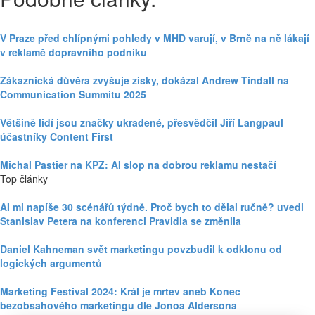
V Praze před chlípnými pohledy v MHD varují, v Brně na ně lákají
v reklamě dopravního podniku
Zákaznická důvěra zvyšuje zisky, dokázal Andrew Tindall na
Communication Summitu 2025
Většině lidí jsou značky ukradené, přesvědčil Jiří Langpaul
účastníky Content First
Michal Pastier na KPZ: AI slop na dobrou reklamu nestačí
Top články
AI mi napíše 30 scénářů týdně. Proč bych to dělal ručně? uvedl
Stanislav Petera na konferenci Pravidla se změnila
Daniel Kahneman svět marketingu povzbudil k odklonu od
logických argumentů
Marketing Festival 2024: Král je mrtev aneb Konec
bezobsahového marketingu dle Jonoa Aldersona