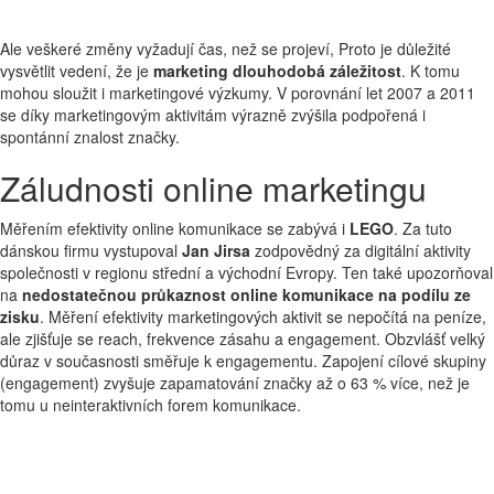
Ale veškeré změny vyžadují čas, než se projeví, Proto je důležité
vysvětlit vedení, že je
marketing dlouhodobá záležitost
. K tomu
mohou sloužit i marketingové výzkumy. V porovnání let 2007 a 2011
se díky marketingovým aktivitám výrazně zvýšila podpořená i
spontánní znalost značky.
Záludnosti online marketingu
Měřením efektivity online komunikace se zabývá i
LEGO
. Za tuto
dánskou firmu vystupoval
Jan Jirsa
zodpovědný za digitální aktivity
společnosti v regionu střední a východní Evropy. Ten také upozorňoval
na
nedostatečnou průkaznost online komunikace na podílu ze
zisku
. Měření efektivity marketingových aktivit se nepočítá na peníze,
ale zjišťuje se reach, frekvence zásahu a engagement. Obzvlášť velký
důraz v současnosti směřuje k engagementu. Zapojení cílové skupiny
(engagement) zvyšuje zapamatování značky až o 63 % více, než je
tomu u neinteraktivních forem komunikace.