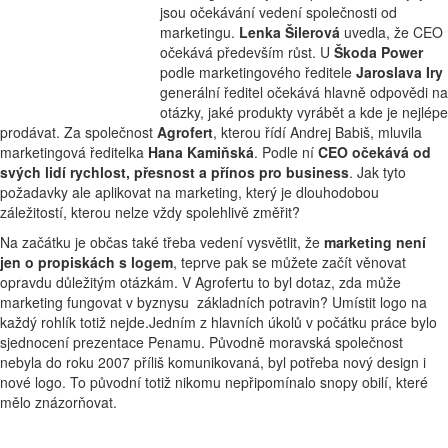
jsou očekávání vedení společnosti od
marketingu.
Lenka Šilerová
uvedla, že CEO
očekává především růst. U
Škoda Power
podle marketingového ředitele
Jaroslava Iry
generální ředitel očekává hlavně odpovědi na
otázky, jaké produkty vyrábět a kde je nejlépe
prodávat. Za společnost
Agrofert
, kterou řídí Andrej Babiš, mluvila
marketingová ředitelka
Hana Kamiňská
. Podle ní
CEO očekává od
svých lidí rychlost, přesnost a přínos pro business
. Jak tyto
požadavky ale aplikovat na marketing, který je dlouhodobou
záležitostí, kterou nelze vždy spolehlivě změřit?
Na začátku je občas také třeba vedení vysvětlit, že
marketing není
jen o propiskách s logem
, teprve pak se můžete začít věnovat
opravdu důležitým otázkám. V Agrofertu to byl dotaz, zda může
marketing fungovat v byznysu základních potravin? Umístit logo na
každý rohlík totiž nejde.Jedním z hlavních úkolů v počátku práce bylo
sjednocení prezentace Penamu. Původně moravská společnost
nebyla do roku 2007 příliš komunikovaná, byl potřeba nový design i
nové logo. To původní totiž nikomu nepřipomínalo snopy obilí, které
mělo znázorňovat.