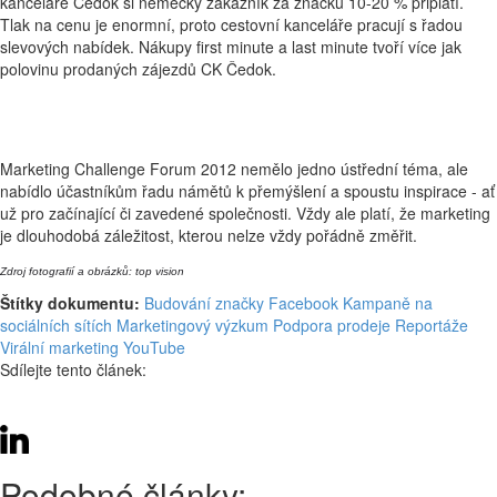
kanceláře Čedok si německý zákazník za značku 10-20 % připlatí.
Tlak na cenu je enormní, proto cestovní kanceláře pracují s řadou
slevových nabídek. Nákupy first minute a last minute tvoří více jak
polovinu prodaných zájezdů CK Čedok.
Marketing Challenge Forum 2012 nemělo jedno ústřední téma, ale
nabídlo účastníkům řadu námětů k přemýšlení a spoustu inspirace - ať
už pro začínající či zavedené společnosti. Vždy ale platí, že marketing
je dlouhodobá záležitost, kterou nelze vždy pořádně změřit.
Zdroj fotografií a obrázků: top vision
Štítky dokumentu:
Budování značky
Facebook
Kampaně na
sociálních sítích
Marketingový výzkum
Podpora prodeje
Reportáže
Virální marketing
YouTube
Sdílejte tento článek:
Podobné články: