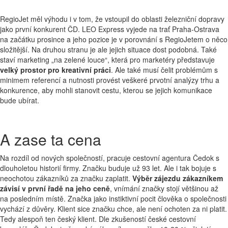
RegioJet měl výhodu i v tom, že vstoupil do oblasti železniční dopravy
jako první konkurent ČD. LEO Express vyjede na trať Praha-Ostrava
na začátku prosince a jeho pozice je v porovnání s RegioJetem o něco
složitější. Na druhou stranu je ale jejich situace dost podobná. Také
staví marketing „na zelené louce“, která pro marketéry představuje
velký prostor pro kreativní práci
. Ale také musí čelit problémům s
minimem referencí a nutnosti provést veškeré prvotní analýzy trhu a
konkurence, aby mohli stanovit cestu, kterou se jejich komunikace
bude ubírat.
A zase ta cena
Na rozdíl od nových společností, pracuje cestovní agentura Čedok s
dlouholetou historií firmy. Značku buduje už 93 let. Ale i tak bojuje s
neochotou zákazníků za značku zaplatit.
Výběr zájezdu zákazníkem
závisí v první řadě na jeho ceně
, vnímání značky stojí většinou až
na posledním místě. Značka jako instiktivní pocit člověka o společnosti
vychází z důvěry. Klient sice značku chce, ale není ochoten za ni platit.
Tedy alespoň ten český klient. Dle zkušeností české cestovní