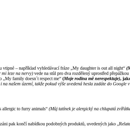
 vtipné – například vyhledávací fráze „My daughter is out all night“
(
 mi leze na nervy)
vede na stůl pro dva rozdělený uprostřed přepážkou 
o „My family doesn´t respect me“
(
Moje rodina mě nerespektuje)
, ja
 na našem území, takže pokud výše uvedená hesla zadáte do Google v an
 allergic to furry animals“
(Můj tatínek je alergický na chlupatá zvířát
ázáni pak končí nabídkou podobných produktů, uvedených jako „Related