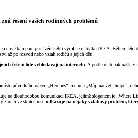
 zná řešení vašich rodinných problémů
ací na nové kampani pro švédského výrobce nábytku IKEA. Během této
ví až po rozvod nebo vztah rodičů a jejich dětí.
ejich řešení lidé vyhledávají na internetu
. A podle nich pak našla 
e namísto původního názvu „Hemnes“ jmenuje „Můj manžel chrápe“, neb
uje na dlouhodobou komunikaci IKEA, jejímž sloganem je „Where Li
ý z nich ve skutečnosti
odkazuje na nějaký vztahový problém, který