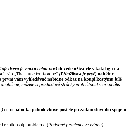
Moje dcera je venku celou noc)
dovede uživatele v katalogu na
a heslo „The attraction is gone“
(Přitažlivost je pryč)
nabídne
ko první vám vyhledávač nabídne odkaz na koupi kostýmu bílé
gličtině, můžete si produktové stránky prohlédnout v originále. -
ka)
nebo
nabídka jednolůžkové postele po zadání slovního spojení
 relationship problems“ (
Podobné problémy ve vztahu).