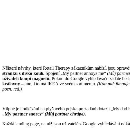
Některé návrhy, které Retail Therapy zákazníkům nabízí, jsou opravdu
stránku s disko koulí.
Spojení „My partner annoys me“
(Můj partner
uživateli koupi magnetů.
Pokud do Google vyhledávače zadáte hesl
královny
– ano, i to má IKEA ve svém sortimentu.
(Kampaň funguje i
pozn. red.)
Vtipné je i odkázání na plyšového pejska po zadání dotazu „My dad is
„My partner snores“
(Můj partner chrápe)
.
Každá landing page, na niž jsou uživatelé z Google vyhledávání odk