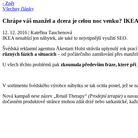
‹ Zpět
Všechny články
Chrápe váš manžel a dcera je celou noc venku? IKEA
12. 12. 2016
|
Kateřina Tauchenová
IKEA nenabízí jen nábytek, ale také to nejvtipnější využití SEO.
Švédská reklamní agentura Åkestam Holst strávila uplynulý rok pr
různých fázích a situacích
– od počátečního zamilování přes manželst
U všech těchto problémů pak
zkoumala především fráze, které při j
V sortimentu švédského výrobce nábytku se tak ocitla postel, jež s
Nová kampaň nese název „Retail Therapy“
(Prodejní terapie)
a navaz
dočasném produktové stránce mohou zdát drzé nebo sarkastické, každ