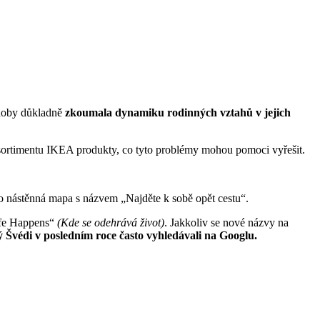
 doby důkladně
zkoumala dynamiku rodinných vztahů v jejich
v sortimentu IKEA produkty, co tyto problémy mohou pomoci vyřešit.
o nástěnná mapa s názvem „Najděte k sobě opět cestu“.
fe Happens“
(Kde se odehrává život)
. Jakkoliv se nové názvy na
 Švédi v posledním roce často vyhledávali na Googlu.