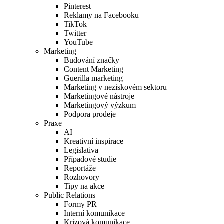
Pinterest
Reklamy na Facebooku
TikTok
Twitter
YouTube
Marketing
Budování značky
Content Marketing
Guerilla marketing
Marketing v neziskovém sektoru
Marketingové nástroje
Marketingový výzkum
Podpora prodeje
Praxe
AI
Kreativní inspirace
Legislativa
Případové studie
Reportáže
Rozhovory
Tipy na akce
Public Relations
Formy PR
Interní komunikace
Krizová komunikace