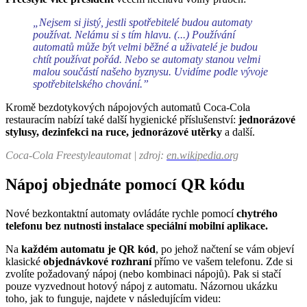
„
Nejsem si jistý, jestli spotřebitelé budou automaty
používat. Nelámu si s tím hlavu. (...) Používání
automatů může být velmi běžné a uživatelé je budou
chtít používat pořád. Nebo se automaty stanou velmi
malou součástí našeho byznysu. Uvidíme podle vývoje
spotřebitelského chování.”
Kromě bezdotykových nápojových automatů Coca-Cola
restauracím nabízí také další hygienické příslušenství:
jednorázové
stylusy, dezinfekci na ruce, jednorázové utěrky
a další.
Coca-Cola Freestyle
automat | zdroj:
en.wikipedia.org
Nápoj objednáte pomocí QR kódu
Nové bezkontaktní automaty ovládáte rychle pomocí
chytrého
telefonu
bez nutnosti instalace speciální mobilní aplikace.
Na
každém automatu je QR kód
, po jehož načtení se vám objeví
klasické
objednávkové rozhraní
přímo ve vašem telefonu. Zde si
zvolíte požadovaný nápoj (nebo kombinaci nápojů). Pak si stačí
pouze vyzvednout hotový nápoj z automatu. Názornou ukázku
toho, jak to funguje, najdete v následujícím videu: