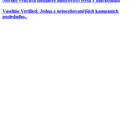
Norsko vyhrává fotbalové mistrovství světa v marketingu
Vaseline Verified: Jedna z nejoceňovanějších kampaních
posledního..