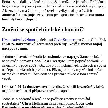
Potřást si nadálku vítězně rukou ovšem můžeme jen stěží. Problém s
hygienou jsme pouze přesunuli z většího na menší dotykový displej.
Ale znáte to, malý krok pro člověka, velký krok pro
52 tisíc
automatů na nápoje.
Právě tolik jich společnost Coca-Cola
hodlá
bezdotykově vylepšit.
Změní se spotřebitelské chování?
Kvantitativní výzkum
společnosti
Civic Science
pro Coca-Colu říká,
že
60 % návštěvníků restaurací
preferuje, když si mohou
nápoj
načepovat sami.
Jedním z hlavních důvodů je
customizace nápoje.
Samoobslužné
nápojové automaty
Coca-Cola Freestyle
, které poprvé obsloužily
zákazníky v roce
2009
, totiž dovolují
míchání jednotlivých nápojů
na čepu dle vlastních preferencí. Přiznejme si to, my všichni občas
máme chuť míchat Coca-colu se Spritem a nikdo o tom nemusí
vědět.
Dále také
40 % dotazovaných
uvedlo, že se
cítí bezpečněji,
když
mají
kontrolu nad přípravou
svého nápoje.
Jedná se o dočasné řešení, nebo počátek změny v chování
spotřebitele?
Chris Hellmann
zastávající pozici
Coca-Cola
Freestyle vice president
věcem nechává volný průběh: