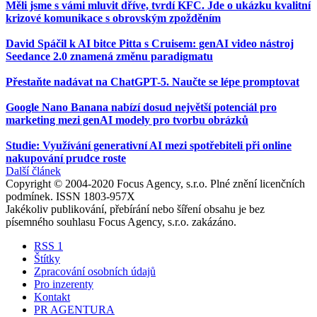
Měli jsme s vámi mluvit dříve, tvrdí KFC. Jde o ukázku kvalitní
krizové komunikace s obrovským zpožděním
David Spáčil k AI bitce Pitta s Cruisem: genAI video nástroj
Seedance 2.0 znamená změnu paradigmatu
Přestaňte nadávat na ChatGPT-5. Naučte se lépe promptovat
Google Nano Banana nabízí dosud největší potenciál pro
marketing mezi genAI modely pro tvorbu obrázků
Studie: Využívání generativní AI mezi spotřebiteli při online
nakupování prudce roste
Další článek
Copyright © 2004-2020 Focus Agency, s.r.o. Plné znění licenčních
podmínek. ISSN 1803-957X
Jakékoliv publikování, přebírání nebo šíření obsahu je bez
písemného souhlasu Focus Agency, s.r.o. zakázáno.
RSS 1
Štítky
Zpracování osobních údajů
Pro inzerenty
Kontakt
PR AGENTURA