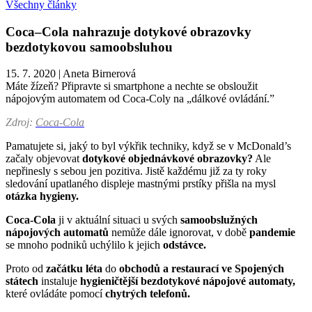
Všechny články
Coca–Cola nahrazuje dotykové obrazovky
bezdotykovou samoobsluhou
15. 7. 2020
|
Aneta Birnerová
Máte žízeň? Připravte si smartphone a nechte se obsloužit
nápojovým automatem od Coca-Coly na „dálkové ovládání.”
Zdroj:
Coca-Cola
Pamatujete si, jaký to byl výkřik techniky, když se v McDonald’s
začaly objevovat
dotykové objednávkové obrazovky?
Ale
nepřinesly s sebou jen pozitiva. Jistě každému již za ty roky
sledování upatlaného displeje mastnými prstíky přišla na mysl
otázka hygieny.
Coca-Cola
ji v aktuální situaci u svých
samoobslužných
nápojových automatů
nemůže dále ignorovat, v době
pandemie
se mnoho podniků uchýlilo k jejich
odstávce.
Proto od
začátku léta
do
obchodů a restaurací ve Spojených
státech
instaluje
hygieničtější bezdotykové nápojové automaty,
které ovládáte pomocí
chytrých telefonů.