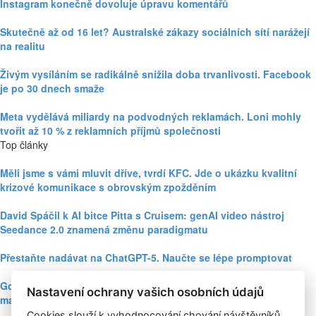
Instagram konečně dovoluje úpravu komentářů
Skutečně až od 16 let? Australské zákazy sociálních sítí narážejí
na realitu
Živým vysíláním se radikálně snížila doba trvanlivosti. Facebook
je po 30 dnech smaže
Meta vydělává miliardy na podvodných reklamách. Loni mohly
tvořit až 10 % z reklamních příjmů společnosti
Top články
Měli jsme s vámi mluvit dříve, tvrdí KFC. Jde o ukázku kvalitní
krizové komunikace s obrovským zpožděním
David Spáčil k AI bitce Pitta s Cruisem: genAI video nástroj
Seedance 2.0 znamená změnu paradigmatu
Přestaňte nadávat na ChatGPT-5. Naučte se lépe promptovat
Google Nano Banana nabízí dosud největší potenciál pro
Nastavení ochrany vašich osobních údajů
marketing mezi genAI modely pro tvorbu obrázků
Cookies slouží k vyhodnocování chování návštěvníků