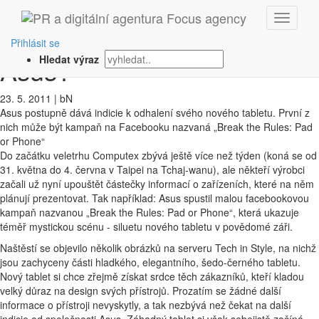
‹ Zpět
Jak vypadá nový tablet od
Přihlásit se
Asus?
Hledat výraz
23. 5. 2011
|
bN
Asus postupně dává indicie k odhalení svého nového tabletu. První z
nich může být kampaň na Facebooku nazvaná „Break the Rules: Pad
or Phone“
Do začátku veletrhu Computex zbývá ještě více než týden (koná se od
31. května do 4. června v Taipei na Tchaj-wanu), ale někteří výrobci
začali už nyní upouštět částečky informací o zařízeních, které na něm
plánují prezentovat. Tak například: Asus spustil malou facebookovou
kampaň nazvanou „Break the Rules: Pad or Phone“, která ukazuje
téměř mystickou scénu - siluetu nového tabletu v povědomé záři.
Naštěstí se objevilo několik obrázků na serveru Tech in Style, na nichž
jsou zachyceny části hladkého, elegantního, šedo-černého tabletu.
Nový tablet si chce zřejmě získat srdce těch zákazníků, kteří kladou
velký důraz na design svých přístrojů. Prozatím se žádné další
informace o přístroji nevyskytly, a tak nezbývá než čekat na další