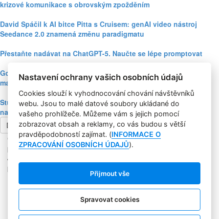
krizové komunikace s obrovským zpožděním
David Spáčil k AI bitce Pitta s Cruisem: genAI video nástroj
Seedance 2.0 znamená změnu paradigmatu
Přestaňte nadávat na ChatGPT-5. Naučte se lépe promptovat
Google Nano Banana nabízí dosud největší potenciál pro
Nastavení ochrany vašich osobních údajů
marketing mezi genAI modely pro tvorbu obrázků
Cookies slouží k vyhodnocování chování návštěvníků
Studie: Využívání generativní AI mezi spotřebiteli při online
webu. Jsou to malé datové soubory ukládané do
nakupování prudce roste
vašeho prohlížeče. Můžeme vám s jejich pomocí
zobrazovat obsah a reklamy, co vás budou s větší
Další článek
pravděpodobností zajímat. (
INFORMACE O
Copyright © 2004-2020 Focus Agency, s.r.o. Plné znění licenčních
ZPRACOVÁNÍ OSOBNÍCH ÚDAJŮ
).
podmínek. ISSN 1803-957X
Jakékoliv publikování, přebírání nebo šíření obsahu je bez
písemného souhlasu Focus Agency, s.r.o. zakázáno.
Přijmout vše
RSS 1
Štítky
Zpracování osobních údajů
Spravovat cookies
Pro inzerenty
Kontakt