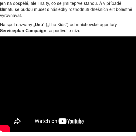
jen na dospělé, ale i na ty, co se jimi teprve stanou. A v případě
klimatu se budou muset s následky rozhodnutí dnešních elit bolestně
vyrovnávat.
Na spot nazvaný „
Děti
“ („The Kids“) od mnichovské agentury
Serviceplan
Campaign
se podívejte níže: