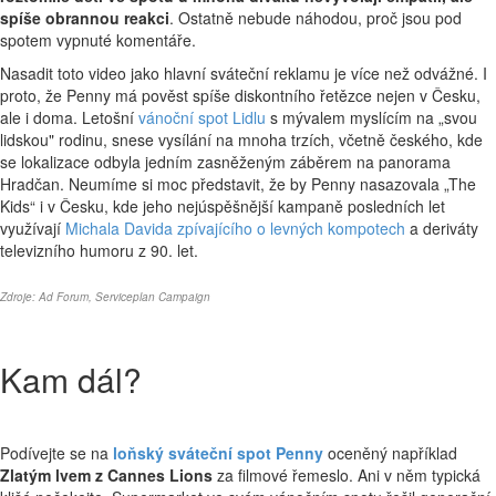
spíše obrannou reakci
. Ostatně nebude náhodou, proč jsou pod
spotem vypnuté komentáře.
Nasadit toto video jako hlavní sváteční reklamu je více než odvážné. I
proto, že Penny má pověst spíše diskontního řetězce nejen v Česku,
ale i doma. Letošní
vánoční spot Lidlu
s mývalem myslícím na „svou
lidskou" rodinu, snese vysílání na mnoha trzích, včetně českého, kde
se lokalizace odbyla jedním zasněženým záběrem na panorama
Hradčan. Neumíme si moc představit, že by Penny nasazovala „The
Kids“ i v Česku, kde jeho nejúspěšnější kampaně posledních let
využívají
Michala Davida zpívajícího o levných kompotech
a deriváty
televizního humoru z 90. let.
Zdroje:
Ad Forum
, Serviceplan Campaign
Kam dál?
Podívejte se na
loňský sváteční spot Penny
oceněný například
Zlatým lvem z Cannes Lions
za filmové řemeslo. Ani v něm typická