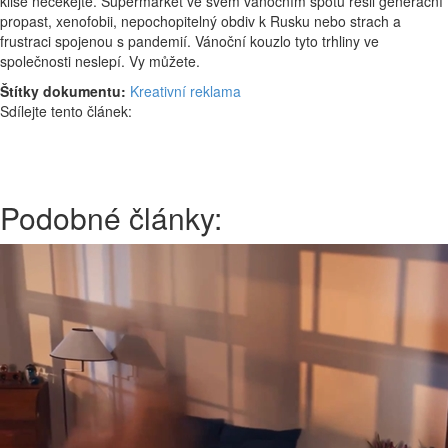
klišé nečekejte. Supermarket ve svém vánočním spotu řešil generační
propast, xenofobii, nepochopitelný obdiv k Rusku nebo strach a
frustraci spojenou s pandemií. Vánoční kouzlo tyto trhliny ve
společnosti neslepí. Vy můžete.
Štítky dokumentu:
Kreativní reklama
Sdílejte tento článek:
Podobné články: