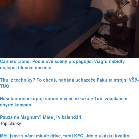
Cannes Lions: Postelové scény propagující Viagru nabídly
nejlepší filmové řemeslo
Titul z techniky? To chceš, nabádá uchazeče Fakulta strojní VŠB-
TUO
Naši fanoušci kupují spousty věcí, vzkazuje Tubi značkám v
chytré kampani
Pauza na Magnum? Máte ji v kalendáři
Top články
Měli jsme s vámi mluvit dříve, tvrdí KFC. Jde o ukázku kvalitní