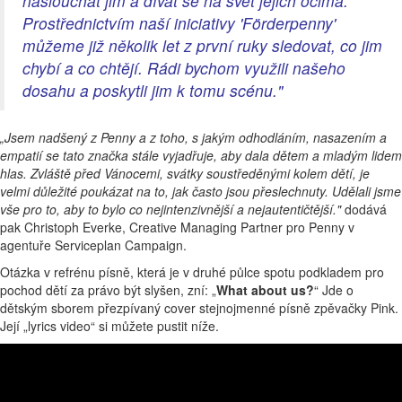
naslouchat jim a dívat se na svět jejich očima.
Prostřednictvím naší iniciativy 'Förderpenny'
můžeme již několik let z první ruky sledovat, co jim
chybí a co chtějí. Rádi bychom využili našeho
dosahu a poskytli jim k tomu scénu."
„Jsem nadšený z Penny a z toho, s jakým odhodláním, nasazením a
empatií se tato značka stále vyjadřuje, aby dala dětem a mladým lidem
hlas. Zvláště před Vánocemi, svátky soustředěnými kolem dětí, je
velmi důležité poukázat na to, jak často jsou přeslechnuty. Udělali jsme
vše pro to, aby to bylo co nejintenzivnější a nejautentičtější."
dodává
pak Christoph Everke, Creative Managing Partner pro Penny v
agentuře Serviceplan Campaign.
Otázka v refrénu písně, která je v druhé půlce spotu podkladem pro
pochod dětí za právo být slyšen, zní: „
What about us?
“ Jde o
dětským sborem přezpívaný cover stejnojmenné písně zpěvačky Pink.
Její „lyrics video“ si můžete pustit níže.