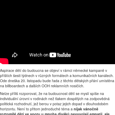
Aspirace dětí do budoucna se objeví v rámci německé kampaně v
příštích šesti týdnech v různých formátech a komunikačních kanálech.
Ode dneška 20. listopadu bude řada z těchto dětských přání umístěna
na billboardech a dalších OOH reklamních nosičích.
Nelze příliš rozporovat, že na budoucnost dětí se myslí spíše na
individuální úrovni v rodinách než tlakem dospělých na zodpovědná
politická rozhodnutí, jež berou v potaz jejich dopad v dlouhodobém
horizontu. Není to přitom jednoduché téma a
nijak vánočně
roztomilé děti ve spotu u mnoha diváků nevyvolají empatii, ale