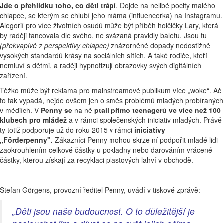
Jde o přehlídku toho, co děti trápí
. Dojde na nelibé pocity malého
chlapce, se kterým se chlubí jeho máma (influencerka) na Instagramu.
Alegorií pro více životních osudů může být příběh holčičky Lary, která
by raději tancovala dle svého, ne svázaná pravidly baletu. Jsou tu
(překvapivě z perspektivy chlapce)
znázorněné dopady nedostižně
vysokých standardů krásy na sociálních sítích. A také rodiče, kteří
nemluví s dětmi, a raději hypnotizují obrazovky svých digitálních
zařízení.
Těžko může být reklama pro mainstreamové publikum více „woke“. Ač
to tak vypadá, nejde ovšem jen o směs problémů mladých probíraných
v médiích. V
Penny se
na ně
ptali přímo teenagerů ve více než 100
klubech pro mládež
a v rámci společenských iniciativ mladých. Právě
ty totiž podporuje už do roku 2015 v rámci
iniciativy
„Förderpenny".
Zákazníci Penny mohou skrze ní podpořit mladé lidi
zaokrouhlením celkové částky u pokladny nebo darováním vrácené
částky, kterou získají za recyklaci plastových lahví v obchodě.
Stefan Görgens, provozní ředitel Penny, uvádí v tiskové zprávě:
„Děti jsou naše budoucnost. O to důležitější je