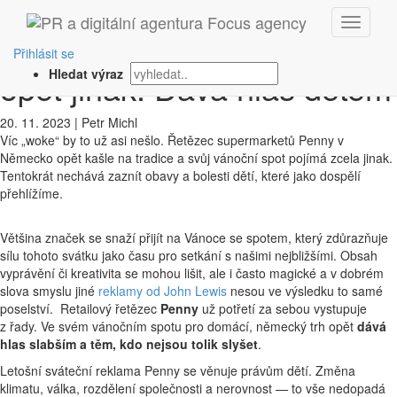
‹ Zpět
Penny jde na vánoční spot
Přihlásit se
opět jinak. Dává hlas dětem
Hledat výraz
20. 11. 2023
|
Petr Michl
Víc „woke“ by to už asi nešlo. Řetězec supermarketů Penny v
Německo opět kašle na tradice a svůj vánoční spot pojímá zcela jinak.
Tentokrát nechává zaznít obavy a bolesti dětí, které jako dospělí
přehlížíme.
Většina značek se snaží přijít na Vánoce se spotem, který zdůrazňuje
sílu tohoto svátku jako času pro setkání s našimi nejbližšími. Obsah
vyprávění či kreativita se mohou lišit, ale i často magické a v dobrém
slova smyslu jiné
reklamy od John Lewis
nesou ve výsledku to samé
poselství. Retailový řetězec
Penny
už potřetí za sebou vystupuje
z řady. Ve svém vánočním spotu pro domácí, německý trh opět
dává
hlas slabším a těm, kdo nejsou tolik slyšet
.
Letošní sváteční reklama Penny se věnuje právům dětí. Změna
klimatu, válka, rozdělení společnosti a nerovnost — to vše nedopadá