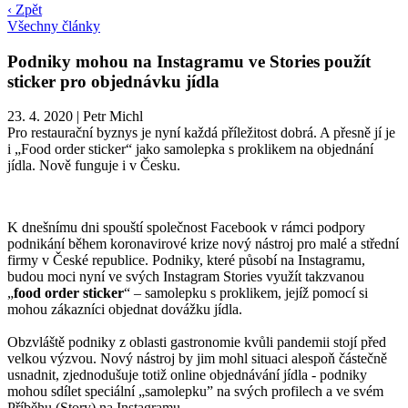
‹ Zpět
Všechny články
Podniky mohou na Instagramu ve Stories použít
sticker pro objednávku jídla
23. 4. 2020
|
Petr Michl
Pro restaurační byznys je nyní každá příležitost dobrá. A přesně jí je
i „Food order sticker“ jako samolepka s proklikem na objednání
jídla. Nově funguje i v Česku.
K dnešnímu dni spouští společnost Facebook v rámci podpory
podnikání během koronavirové krize nový nástroj pro malé a střední
firmy v České republice. Podniky, které působí na Instagramu,
budou moci nyní ve svých Instagram Stories využít takzvanou
„
food order sticker
“ – samolepku s proklikem, jejíž pomocí si
mohou zákazníci objednat dovážku jídla.
Obzvláště podniky z oblasti gastronomie kvůli pandemii stojí před
velkou výzvou. Nový nástroj by jim mohl situaci alespoň částečně
usnadnit, zjednodušuje totiž online objednávání jídla - podniky
mohou sdílet speciální „samolepku” na svých profilech a ve svém
Příběhu (Story) na Instagramu.