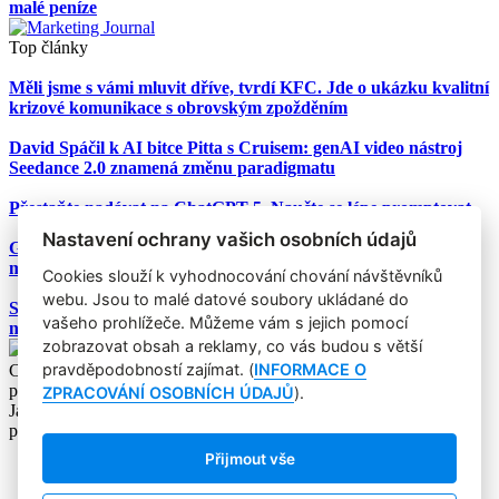
malé peníze
Top články
Měli jsme s vámi mluvit dříve, tvrdí KFC. Jde o ukázku kvalitní
krizové komunikace s obrovským zpožděním
David Spáčil k AI bitce Pitta s Cruisem: genAI video nástroj
Seedance 2.0 znamená změnu paradigmatu
Přestaňte nadávat na ChatGPT-5. Naučte se lépe promptovat
Nastavení ochrany vašich osobních údajů
Google Nano Banana nabízí dosud největší potenciál pro
marketing mezi genAI modely pro tvorbu obrázků
Cookies slouží k vyhodnocování chování návštěvníků
webu. Jsou to malé datové soubory ukládané do
Studie: Využívání generativní AI mezi spotřebiteli při online
vašeho prohlížeče. Můžeme vám s jejich pomocí
nakupování prudce roste
zobrazovat obsah a reklamy, co vás budou s větší
pravděpodobností zajímat. (
INFORMACE O
Copyright © 2004-2020 Focus Agency, s.r.o. Plné znění licenčních
podmínek. ISSN 1803-957X
ZPRACOVÁNÍ OSOBNÍCH ÚDAJŮ
).
Jakékoliv publikování, přebírání nebo šíření obsahu je bez
písemného souhlasu Focus Agency, s.r.o. zakázáno.
Přijmout vše
RSS 1
Štítky