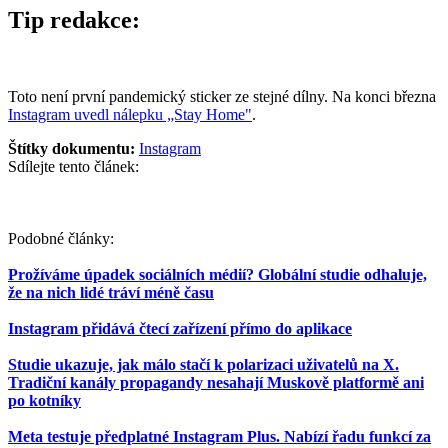
Tip redakce:
Toto není první pandemický sticker ze stejné dílny. Na konci března
Instagram uvedl nálepku „Stay Home"
.
Štítky dokumentu:
Instagram
Sdílejte tento článek:
Podobné články:
Prožíváme úpadek sociálních médií? Globální studie odhaluje,
že na nich lidé tráví méně času
Instagram přidává čtecí zařízení přímo do aplikace
Studie ukazuje, jak málo stačí k polarizaci uživatelů na X.
Tradiční kanály propagandy nesahají Muskově platformě ani
po kotníky
Meta testuje předplatné Instagram Plus. Nabízí řadu funkcí za