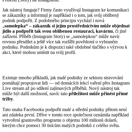
Jak nástroj funguje? Firmy často využívají Instagram ke komunikaci
se zákazníky a informují je například i o tom, jak svůj oblíbený
podnik podpořit. Z podobného principu vychází i nová
„
samolepka“ – zákazník si jejím prostřednictvím může objednat
jídlo a podpořit tak svou oblíbenou restauraci, kavárnu
, či jiné
zařízení. Příběh (Instagram Story) se „samolepkou“ může navíc
rovnou přesdílet a ještě více tak rozšířit povědomí o vybraném
podniku. Podnikům je k dispozici také obdobné tlačítko s výzvou k
akci, které mohou umístit na svůj profil.
Existuje mnoho příkladů, jak malé podniky ze sektoru stravování
pomáhají propojovat lidi — od domácích lekcí vaření přes Instagram
Live stream až po sdílení zajímavých příběhů. Nový nástroj tak
může být další možností, navíc tato
příležitost může přinést přímé
tržby
.
Tato snaha Facebooku podpořit malé a střední podniky přitom není
ani zdaleka první. Dříve v tomto roce společnost oznámila například
vytvoření grantového programu o objemu 100 milionů dolarů,
kterým chce pomoci 30 tisícům malých podniků z celého světa.