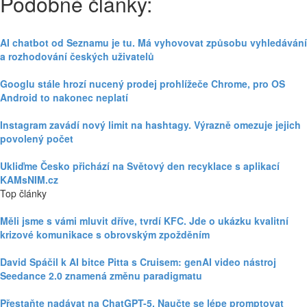
Podobné články:
AI chatbot od Seznamu je tu. Má vyhovovat způsobu vyhledávání
a rozhodování českých uživatelů
Googlu stále hrozí nucený prodej prohlížeče Chrome, pro OS
Android to nakonec neplatí
Instagram zavádí nový limit na hashtagy. Výrazně omezuje jejich
povolený počet
Ukliďme Česko přichází na Světový den recyklace s aplikací
KAMsNIM.cz
Top články
Měli jsme s vámi mluvit dříve, tvrdí KFC. Jde o ukázku kvalitní
krizové komunikace s obrovským zpožděním
David Spáčil k AI bitce Pitta s Cruisem: genAI video nástroj
Seedance 2.0 znamená změnu paradigmatu
Přestaňte nadávat na ChatGPT-5. Naučte se lépe promptovat