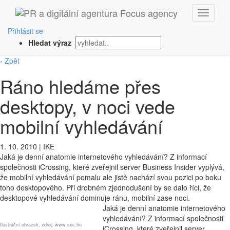
Přihlásit se
Hledat výraz
‹ Zpět
Ráno hledáme přes
desktopy, v noci vede
mobilní vyhledávání
1. 10. 2010
|
IKE
Jaká je denní anatomie internetového vyhledávání? Z informací
společnosti iCrossing, které zveřejnil server Business Insider vyplývá,
že mobilní vyhledávání pomalu ale jistě nachází svou pozici po boku
toho desktopového. Při drobném zjednodušení by se dalo říci, že
desktopové vyhledávání dominuje ránu, mobilní zase noci.
Jaká je denní anatomie internetového
vyhledávání? Z informací společnosti
Ilustrační obrázek, zdroj: www.sxc.hu
iCrossing, které zveřejnil server