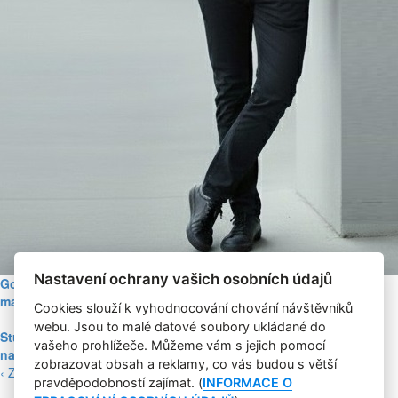
Nastavení ochrany vašich osobních údajů
Google Nano Banana nabízí dosud největší potenciál pro
marketing mezi genAI modely pro tvorbu obrázků
Cookies slouží k vyhodnocování chování návštěvníků
webu. Jsou to malé datové soubory ukládané do
Studie: Využívání generativní AI mezi spotřebiteli při online
vašeho prohlížeče. Můžeme vám s jejich pomocí
nakupování prudce roste
zobrazovat obsah a reklamy, co vás budou s větší
‹ Zpět
pravděpodobností zajímat. (
INFORMACE O