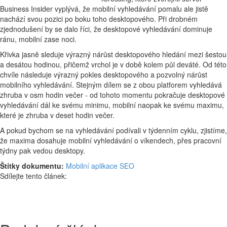
Business Insider vyplývá, že mobilní vyhledávání pomalu ale jistě
nachází svou pozici po boku toho desktopového. Při drobném
zjednodušení by se dalo říci, že desktopové vyhledávání dominuje
ránu, mobilní zase noci.
Křivka jasně sleduje výrazný nárůst desktopového hledání mezi šestou
a desátou hodinou, přičemž vrchol je v době kolem půl deváté. Od této
chvíle následuje výrazný pokles desktopového a pozvolný nárůst
mobilního vyhledávání. Stejným dílem se z obou platforem vyhledává
zhruba v osm hodin večer - od tohoto momentu pokračuje desktopové
vyhledávání dál ke svému minimu, mobilní naopak ke svému maximu,
které je zhruba v deset hodin večer.
A pokud bychom se na vyhledávání podívali v týdenním cyklu, zjistíme,
že maxima dosahuje mobilní vyhledávání o víkendech, přes pracovní
týdny pak vedou desktopy.
Štítky dokumentu:
Mobilní aplikace
SEO
Sdílejte tento článek: