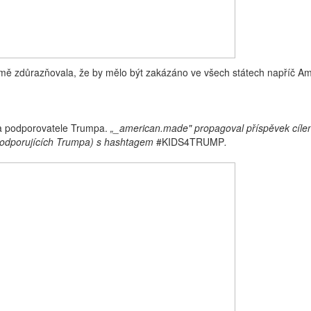
reklamě zdůrazňovala, že by mělo být zakázáno ve všech státech napří
na podporovatele Trumpa.
„_american.made" propagoval příspěvek cílený
 (podporujících Trumpa) s hashtagem
#KIDS4TRUMP
.