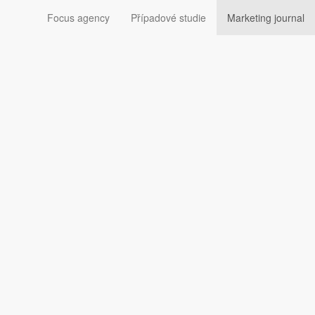
Focus agency
Případové studie
Marketing journal
 které sami sledovali
si budou moci brzy zpětně projít jimi ovládané stránky,
o ohlédnutí do minulosti. Chce ukázat primárně
tných aktérů, co se snaží podkopat naši
 mohli zjistit, které facebookové Stránky
17 zalajkovat nebo sledovat. Tento nástroj
 Někdy je také označovaná jako
farma trollů
uvislosti s americkými prezidentskými volbami v roce 2016.