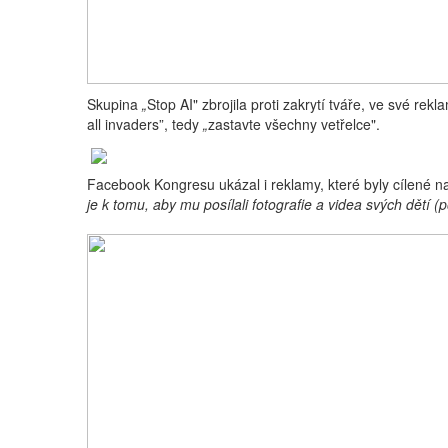
Skupina
„
Stop AI" zbrojila proti zakrytí tváře, ve své 
all invaders”, tedy
„
zastavte všechny vetřelce".
Facebook Kongresu ukázal i reklamy, které byly cílené 
je k tomu, aby mu posílali fotografie a videa svých dětí