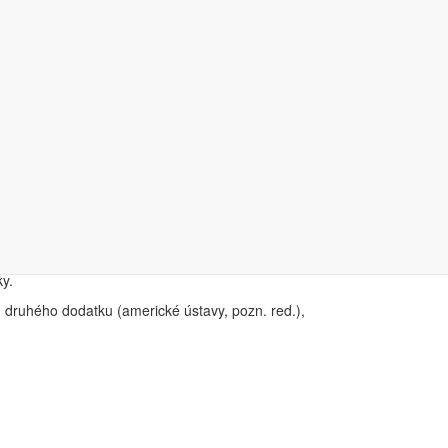
í vystaveni. Dle Facebooku ho vidělo 29 milionů uživatelů
nebo reklamám. 20 milionů Američanů pak vidělo
y.
 druhého dodatku (americké ústavy, pozn. red.),