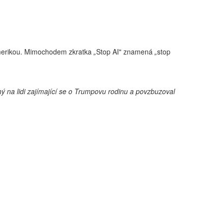
č Amerikou. Mimochodem zkratka
„
Stop AI" znamená
„
stop
 na lidi zajímající se o Trumpovu rodinu a povzbuzoval