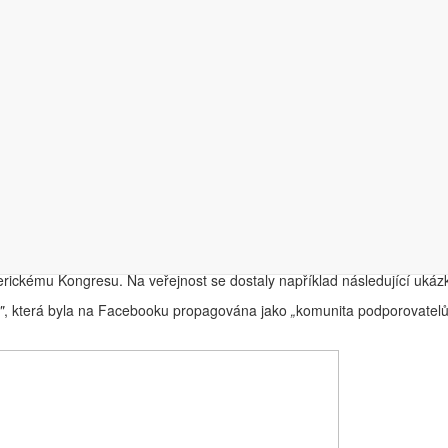
stli jste byli či nebyli obsahu ruských trollů spojenému s touto událost
erických uživatelů
ho ale pak spatřilo díky jeho opětovnému sdílení 
mu.
rickému Kongresu. Na veřejnost se dostaly například následující ukázk
"
, která byla na Facebooku propagována jako
„
komunita podporovatelů