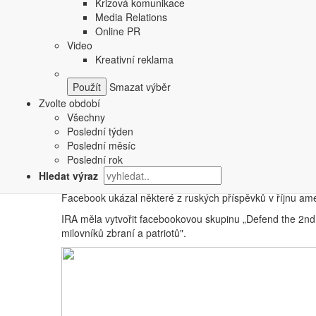
Krizová komunikace
Media Relations
Online PR
Video
Kreativní reklama
Smazat výběr
Zvolte období
Všechny
Ukázka některých
„
ruských stránek". Zdroj: Facebook /
Techcrunch
Poslední týden
Poslední měsíc
Nový nástroj nicméně neurčí bez jakékoliv pochybnosti, je
Poslední rok
přímo sdílený ve svých feedech,
celých 126 milionů am
Hledat výraz
kombinaci reklam a příspěvků ruských trollů na Instagra
Facebook ukázal některé z ruských příspěvků v říjnu ame
IRA měla vytvořit facebookovou skupinu „Defend the 2nd
milovníků zbraní a patriotů".