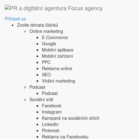
‹ Zpět
Facebook chce ukázat l
Přihlásit se
Zvolte témata článků
27. 11. 2017
|
Petr Michl
Online marketing
Facebook pokračuje ve své snaze o vypořádání se s údělem
E-Commerce
které lajkovali.
Google
Mobilní aplikace
Facebook před časem přišel s oznámením o větší transpare
Mobilní zařízení
americkým uživatelům Stránky a příspěvky, které se dle n
PPC
Facebook k tomu v
tiskové zprávě
uvádí:
Reklama online
SEO
„
...Toto je součástí naší dlouhodobé snahy 
Virální marketing
Podcast
demokracii.
Podcast
Jako součást tohoto pokračujícího závazku
Sociální sítě
Facebook
nebo účty na Instagramu náležící Interne
Instagram
bude k dispozici v centru nápovědy konce
Kampaně na sociálních sítích
LinkedIn
Pinterest
Při uvedení
Internet Research Agency
přitom myslí
org
Reklamy na Facebooku
zaměstnávající stovky lidí, jejichž pracovní náplní je šíř