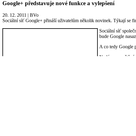
Google+ představuje nové funkce a vylepšení
20. 12. 2011
|
BVo
Sociální síť Google+ přináší uživatelům několik novinek. Týkají se fi
Sociální síť společ
bude Google nasazo
A co tedy Google p
Nedávno spuštěné f
spravovat pouze te
Inovace čeká také h
publikované příspě
Nový je také prohlí
Změn se také dočka
čeho se daná zpráv