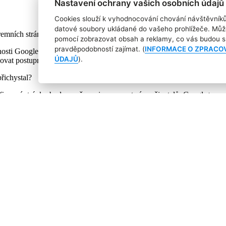
Nastavení ochrany vašich osobních údajů
Cookies slouží k vyhodnocování chování návštěvník
datové soubory ukládané do vašeho prohlížeče. Můž
remních stránek, hlavního streamu, fotografií nebo také upozornění na 
pomocí zobrazovat obsah a reklamy, co vás budou s 
pravděpodobností zajímat. (
INFORMACE O ZPRACO
nosti Google přichází před Vánoci s další řadou novinek. Změny se týkaj
ÚDAJŮ
).
vat postupně během několika dnů nebo týdnů. Jako první se pravděpod
řichystal?
iremní stránky bude nově moci spravovat více uživatelů. Google+ umož
n, kdo ji založil. Všem správcům pak budou chodit upozornění, aby měli
lavní stream. Uživatelé si budou moci nastavit prioritu a četnost přísp
vky, většinu, jen některé a nebo žádné.
žeč fotografií. Podle správců sociální sítě je teď přehlednější a nabídne
lo červené tlačítko, které uživatele upozorňuje na změny v profilu. No
a týká.