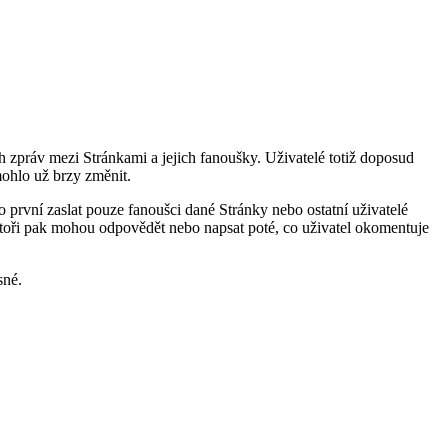
 zpráv mezi Stránkami a jejich fanoušky. Uživatelé totiž doposud
ohlo už brzy změnit.
vní zaslat pouze fanoušci dané Stránky nebo ostatní uživatelé
trátoři pak mohou odpovědět nebo napsat poté, co uživatel okomentuje
sné.