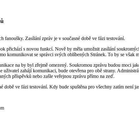
ků
fanoušky. Zasílání zpráv je v současné době ve fázi testování.
ook přichází s novou funkcí. Nově by měla umožnit zasílání soukromých
mo komunikovat se správci svých oblíbených Stránek. To by se však m
ikace na by byl zřejmě omezený. Soukromou zprávu budou moci jako pr
mile uživatel zahájí komunikaci, bude otevřena pro obě strany. Adminis
aných příspěvků nebo zašle veřejnou zprávu přímo na zeď.
né době ve fázi testování. Kdy bude spuštěna pro všechny zatím není ja
om