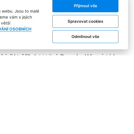
Přijmout vše
ů webu. Jsou to malé
eme vám s jejich
změny v uživatelském profilu.
Spravovat cookies
větší
VÁNÍ OSOBNÍCH
í firemních stránek, streamu, fotografií a notifikací. Nové funkce
obně dočkají uživatelé ve Spojených státech.
Odmítnout vše
ní přidat až 50 administrátorů. Doposud mohl firemní stránku
 přesný přehled o dění na stránce.
ěvků u jednotlivých Kruhů. Zvolí si, zda chtějí zobrazovat všechny
 i jednoduší a zábavnější označování lidí na fotkách.
tifikace budou nově obsahovat krátké preview, aby bylo hned jasné,