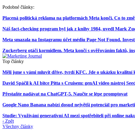
Podobné články:
Placená politická reklama na platformách Meta končí. Co to změ
Náš fact-checking program byl jak z knihy 1984, uvedl Mark Z
Meta smazala na Instagramu účet médiu Page Not Found. Investig
Zuckerberg otáčí kormidlem. Meta končí s ověřováním faktů, insp
Top články
Měli jsme s vámi mluvit dříve, tvrdí KFC. Jde o ukázku kvalit
David Spáčil k AI bitce Pitta s Cruisem: genAI video nástroj 
Přestaňte nadávat na ChatGPT-5. Naučte se lépe promptovat
Google Nano Banana nabízí dosud největší potenciál pro marke
Studie: Využívání generativní AI mezi spotřebiteli při online na
‹ Zpět
Všechny články