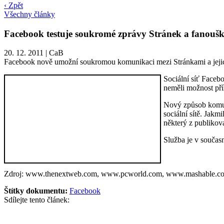
‹ Zpět
Všechny články
Facebook testuje soukromé zprávy Stránek a fanouš
20. 12. 2011
|
CaB
Facebook nově umožní soukromou komunikaci mezi Stránkami a jejich 
Sociální síť Faceb
neměli možnost pří
Nový způsob komun
sociální sítě. Jak
některý z publikov
Služba je v součas
Zdroj: www.thenextweb.com, www.pcworld.com, www.mashable.c
Štítky dokumentu:
Facebook
Sdílejte tento článek: