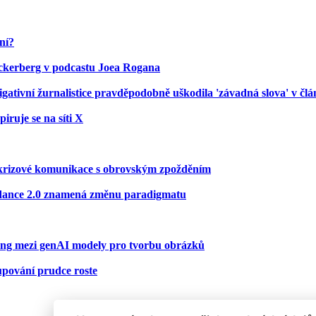
ní?
uckerberg v podcastu Joea Rogana
ativní žurnalistice pravděpodobně uškodila 'závadná slova' v čl
iruje se na síti X
ní krizové komunikace s obrovským zpožděním
Seedance 2.0 znamená změnu paradigmatu
ting mezi genAI modely pro tvorbu obrázků
kupování prudce roste