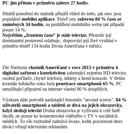
PC jim přitom v průměru zabere 27 hodi
n.
Hlubší ponoření do statistik přináší vhled do toho, jak moc jsou
populární
mobilní aplikace
. Právě ony
zaberou 84 % času ze
zmíněných 34 hodin
, na prohlížení mobilního webu tak připadá
pouze 14 %.
Největším „žroutem času“ je stále televize.
Přestože její
dominantní postavení oslabuje, doprovází její živé vysílání v
průměru téměř 134 hodin života Američana v měsíci.
Dle Nielsenu
vlastnili Američané v roce 2013 v průměru 4
digitální zařízení s konektivitou
zahrnující zejména HD televize,
osobní počítače, chytré telefony, tablety a herní konzole. V třetím
kvartále loňského roku byla
penetrace smartphonů 65 %
. PC
umožňující připojení na internet vlastní 80 % dospělých.
Výzkum dále potvrdil narůstající fenomén "second screen".
84 %
uživatelů smartphonů a tabletů se dívá na jejich obrazovky,
když sledují televizi
Druhá obrazovka je vyžívaná k celé řadě
úkolů, ne pouze ke komentování viděného v TV v sociálních
médiích. To vše rozhodně nahrává úvaze, kolik pozornosti dnes
diváci věnují televizním reklamám.