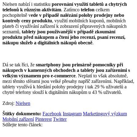
Nielsen nabízí i statistiku
porovnání využití tabletů a chytrých
telefonů k různým aktivitám
. Zatímco
telefon
celkem
pochopitelně v
ede v případě nalézání polohy prodejny nebo
kontroly ceny produktu
, využití mobilních kuponů, mobilních
plateb či využívání zařízení k zobrazení připravených nákupních
seznamů,
tablety jsou používanější v případě zkoumání
produktu před nákupem a čtení jeho recenzí, psaní recenzí,
nákupu služeb a digitálních nákupů obecně
.
Dá se tak říci, že
smartphony jsou primárně pomocníky při
nákupech v kamenných obchodech a tablety jsou zařízeními s
velkým významem pro e-commerce
. Neplatí to však absolutně,
mezi těmito sférami jsou velké přesahy napříč zařízeními. Například,
tablety využívá k hledání polohy prodejny i tak 29 % uživatelů a
chytré telefony slouží k digitálním nákupům u 43 % uživatelů.
Zdroj:
Nielsen
Štítky dokumentu:
Facebook
Instagram
Marketingový výzkum
Mobilní zařízení
Pinterest
Twitter
Sdílejte tento článek: