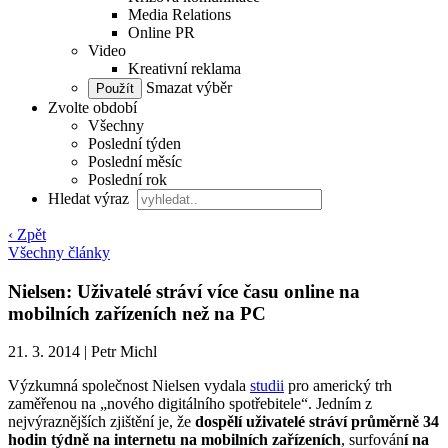
Media Relations
Online PR
Video
Kreativní reklama
Smazat výběr
Zvolte období
Všechny
Poslední týden
Poslední měsíc
Poslední rok
Hledat výraz
‹ Zpět
Všechny články
Nielsen: Uživatelé stráví více času online na
mobilních zařízeních než na PC
21. 3. 2014
|
Petr Michl
Výzkumná společnost Nielsen vydala
studii
pro americký trh
zaměřenou na „nového digitálního spotřebitele“. Jedním z
nejvýraznějších zjištění je, že
dospělí uživatelé stráví průměrně 34
hodin týdně na internetu na mobilních zařízeních
, surfován
í na