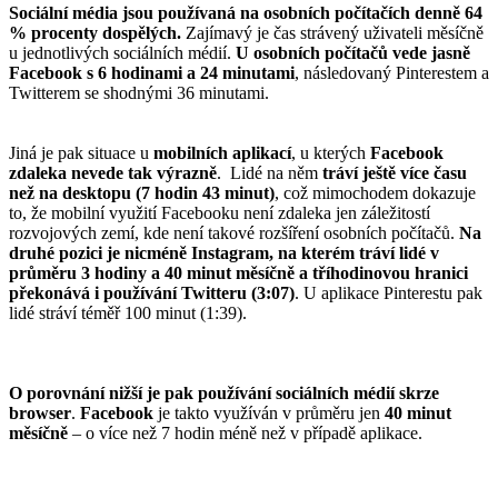
Sociální média jsou používaná na osobních počítačích denně 64
% procenty dospělých.
Zajímavý je čas strávený uživateli měsíčně
u jednotlivých sociálních médií.
U osobních počítačů vede jasně
Facebook s 6 hodinami a 24 minutami
, následovaný Pinterestem a
Twitterem se shodnými 36 minutami.
Jiná je pak situace u
mobilních aplikací
, u kterých
Facebook
zdaleka nevede tak výrazně
. Lidé na něm
tráví ještě více času
než na desktopu (7 hodin 43 minut)
, což mimochodem dokazuje
to, že mobilní využití Facebooku není zdaleka jen záležitostí
rozvojových zemí, kde není takové rozšíření osobních počítačů.
Na
druhé pozici je nicméně Instagram, na kterém tráví lidé v
průměru 3 hodiny a 40 minut měsíčně a tříhodinovou hranici
překonává i používání Twitteru (3:07)
. U aplikace Pinterestu pak
lidé stráví téměř 100 minut (1:39).
O porovnání nižší je pak používání sociálních médií skrze
browser
.
Facebook
je takto využíván v průměru jen
40 minut
měsíčně
– o více než 7 hodin méně než v případě aplikace.