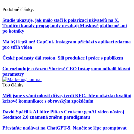
Podobné články:
Studie ukazuje, jak málo stačí k polarizaci uživatelů na X.
Tradiční kanály propagandy nesahají Muskově platformě ani
po kotníky
Má být lepší než CapCut. Instagram přichází s aplikací zdarma
pro střih videa
České podcasty dál rostou. Sílí produkce i práce s publikem
Co rozhoduje o řazení Stories? CEO Instagramu odhalil hlavní
parametry
Top články
Měli jsme s vámi mluvit dříve, tvrdí KFC. Jde o ukázku kvalitní
krizové komunikace s obrovským zpožděním
David Spáčil k AI bitce Pitta s Cruisem: genAI video nástroj
Seedance 2.0 znamená změnu paradigmatu
Přestaňte nadávat na ChatGPT-5. Naučte se lépe promptovat