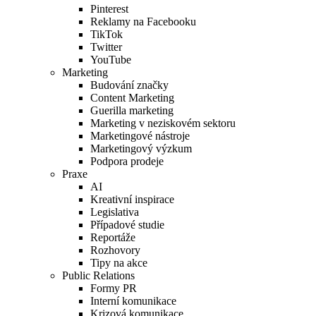
Pinterest
Reklamy na Facebooku
TikTok
Twitter
YouTube
Marketing
Budování značky
Content Marketing
Guerilla marketing
Marketing v neziskovém sektoru
Marketingové nástroje
Marketingový výzkum
Podpora prodeje
Praxe
AI
Kreativní inspirace
Legislativa
Případové studie
Reportáže
Rozhovory
Tipy na akce
Public Relations
Formy PR
Interní komunikace
Krizová komunikace