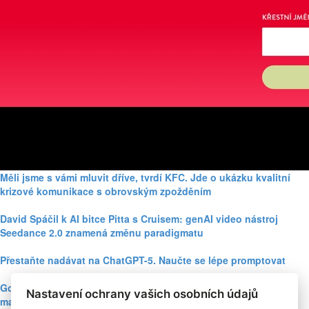
Měli jsme s vámi mluvit dříve, tvrdí KFC. Jde o ukázku kvalitní
krizové komunikace s obrovským zpožděním
David Spáčil k AI bitce Pitta s Cruisem: genAI video nástroj
Seedance 2.0 znamená změnu paradigmatu
Přestaňte nadávat na ChatGPT-5. Naučte se lépe promptovat
Google Nano Banana nabízí dosud největší potenciál pro
Nastavení ochrany vašich osobních údajů
marketing mezi genAI modely pro tvorbu obrázků