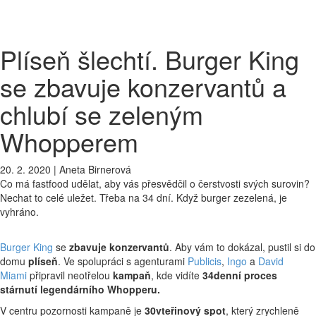
Plíseň šlechtí. Burger King
se zbavuje konzervantů a
chlubí se zeleným
Whopperem
20. 2. 2020
|
Aneta Birnerová
Co má fastfood udělat, aby vás přesvědčil o čerstvosti svých surovin?
Nechat to celé uležet. Třeba na 34 dní. Když burger zezelená, je
vyhráno.
Burger King
se
zbavuje konzervantů
. Aby vám to dokázal, pustil si do
domu
plíseň
. Ve spolupráci s agenturami
Publicis
,
Ingo
a
David
Miami
připravil neotřelou
kampaň
, kde vidíte
34denní proces
stárnutí legendárního Whopperu.
V centru pozornosti kampaně je
30vteřinový spot
, který zrychleně