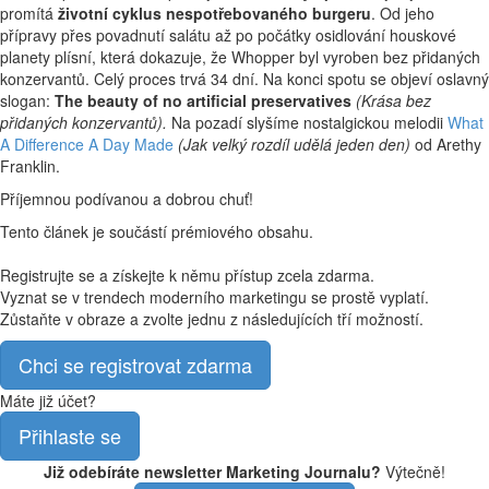
promítá
životní cyklus nespotřebovaného burgeru
. Od jeho
přípravy přes povadnutí salátu až po počátky osidlování houskové
planety plísní, která dokazuje, že Whopper byl vyroben bez přidaných
konzervantů. Celý proces trvá 34 dní. Na konci spotu se objeví oslavný
slogan:
The beauty of no artificial preservatives
(Krása bez
přidaných konzervantů).
Na pozadí slyšíme nostalgickou melodii
What
A Difference A Day Made
(Jak velký rozdíl udělá jeden den)
od Arethy
Franklin.
Příjemnou podívanou a dobrou chuť!
Tento článek je součástí prémiového obsahu.
Registrujte se a získejte k němu přístup zcela zdarma.
Vyznat se v trendech moderního marketingu se prostě vyplatí.
Zůstaňte v obraze a zvolte jednu z následujících tří možností.
Chci se registrovat zdarma
Máte již účet?
Přihlaste se
Již odebíráte newsletter Marketing Journalu?
Výtečně!