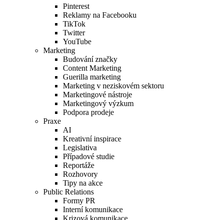
Pinterest
Reklamy na Facebooku
TikTok
Twitter
YouTube
Marketing
Budování značky
Content Marketing
Guerilla marketing
Marketing v neziskovém sektoru
Marketingové nástroje
Marketingový výzkum
Podpora prodeje
Praxe
AI
Kreativní inspirace
Legislativa
Případové studie
Reportáže
Rozhovory
Tipy na akce
Public Relations
Formy PR
Interní komunikace
Krizová komunikace