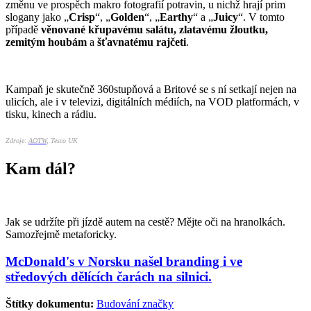
změnu ve prospěch makro fotografií potravin, u nichž hrají prim
slogany jako „
Crisp
“, „
Golden
“, „
Earthy
“ a „
Juicy
“. V tomto
případě
věnované křupavému salátu, zlatavému žloutku,
zemitým houbám
a
šťavnatému
rajčeti
.
Kampaň je skutečně 360stupňová a Britové se s ní setkají nejen na
ulicích, ale i v televizi, digitálních médiích, na VOD platformách, v
tisku, kinech a rádiu.
Zdroje:
AOTW
, Tesco UK
Kam dál?
Jak se udržíte při jízdě autem na cestě? Mějte oči na hranolkách.
Samozřejmě metaforicky.
McDonald's v Norsku našel branding i ve
středových dělících čarách na silnici.
Štítky dokumentu:
Budování značky