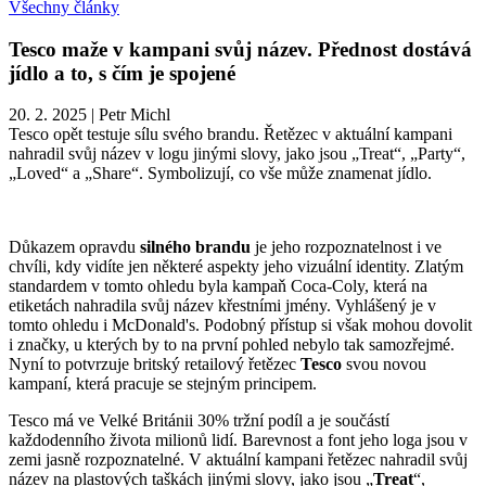
Všechny články
Tesco maže v kampani svůj název. Přednost dostává
jídlo a to, s čím je spojené
20. 2. 2025
|
Petr Michl
Tesco opět testuje sílu svého brandu. Řetězec v aktuální kampani
nahradil svůj název v logu jinými slovy, jako jsou „Treat“, „Party“,
„Loved“ a „Share“. Symbolizují, co vše může znamenat jídlo.
Důkazem opravdu
silného brandu
je jeho rozpoznatelnost i ve
chvíli, kdy vidíte jen některé aspekty jeho vizuální identity. Zlatým
standardem v tomto ohledu byla kampaň Coca-Coly, která na
etiketách nahradila svůj název křestními jmény. Vyhlášený je v
tomto ohledu i McDonald's. Podobný přístup si však mohou dovolit
i značky, u kterých by to na první pohled nebylo tak samozřejmé.
Nyní to potvrzuje britský retailový řetězec
Tesco
svou novou
kampaní, která pracuje se stejným principem.
Tesco má ve Velké Británii 30% tržní podíl a je součástí
každodenního života milionů lidí. Barevnost a font jeho loga jsou v
zemi jasně rozpoznatelné. V aktuální kampani řetězec nahradil svůj
název na plastových taškách jinými slovy, jako jsou „
Treat
“,