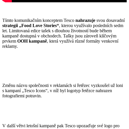
Tímto komunikačním konceptem Tesco
nahrazuje
svou dosavadní
strategii
„Food Love Stories“
, kterou využívalo posledních sedm
let. Limitovaná edice tašek s dlouhou životností bude během
kampaně dostupná v obchodech. Tašky jsou zároveň klíčovým
prvkem
OOH kampaně
, která využívá různé formáty venkovní
reklamy.
Změnu názvu společnosti v reklamách si řetězec vyzkoušel už loni
s kampaní „Tesco Icons“, v níž byl logotyp řetězce nahrazen
fotografiemi potravin.
V další větvi letošní kampaně pak Tesco upozaďuje své logo pro