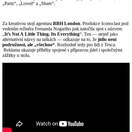
„Party“, „Loved“ a „Share“.
Za kreativou stojí agentura
BBH London
. Produkce Iconoclast pod
vedením režiséra Fernanda Nogariho pak natočila spot s názvem
„
It’s Not A Little Thing. Its Everything
“. Ten — stejně jako
alternativní názvy na taškách — odkazuje na to, že
jídlo není
podružnost, ale „všechno“
. Rozhodně tedy pro lidi z Tesca.
Reklama ukazuje příběhy spojené s přípravou jídel i společnými
zážitky u stolu.