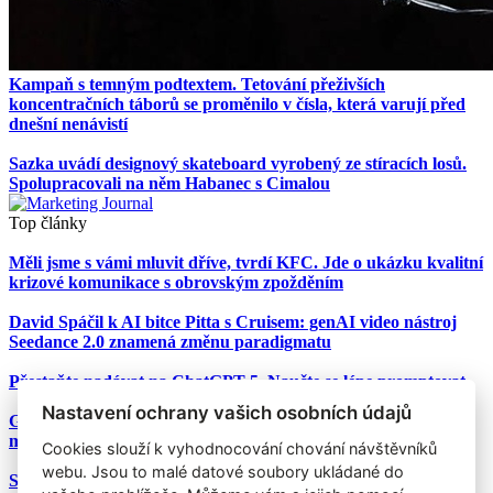
Kampaň s temným podtextem. Tetování přeživších
koncentračních táborů se proměnilo v čísla, která varují před
dnešní nenávistí
Sazka uvádí designový skateboard vyrobený ze stíracích losů.
Spolupracovali na něm Habanec s Cimalou
Top články
Měli jsme s vámi mluvit dříve, tvrdí KFC. Jde o ukázku kvalitní
krizové komunikace s obrovským zpožděním
David Spáčil k AI bitce Pitta s Cruisem: genAI video nástroj
Seedance 2.0 znamená změnu paradigmatu
Přestaňte nadávat na ChatGPT-5. Naučte se lépe promptovat
Nastavení ochrany vašich osobních údajů
Google Nano Banana nabízí dosud největší potenciál pro
marketing mezi genAI modely pro tvorbu obrázků
Cookies slouží k vyhodnocování chování návštěvníků
webu. Jsou to malé datové soubory ukládané do
Studie: Využívání generativní AI mezi spotřebiteli při online