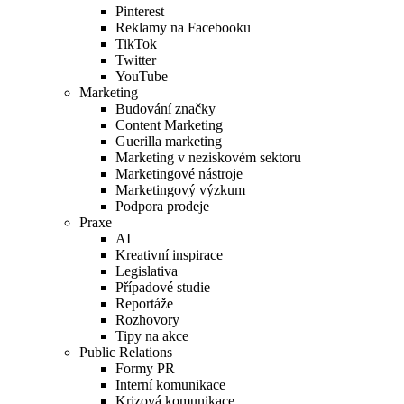
Pinterest
Reklamy na Facebooku
TikTok
Twitter
YouTube
Marketing
Budování značky
Content Marketing
Guerilla marketing
Marketing v neziskovém sektoru
Marketingové nástroje
Marketingový výzkum
Podpora prodeje
Praxe
AI
Kreativní inspirace
Legislativa
Případové studie
Reportáže
Rozhovory
Tipy na akce
Public Relations
Formy PR
Interní komunikace
Krizová komunikace