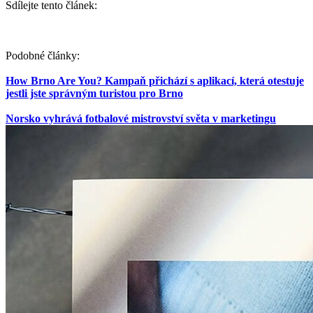
Sdílejte tento článek:
Podobné články:
How Brno Are You? Kampaň přichází s aplikací, která otestuje
jestli jste správným turistou pro Brno
Norsko vyhrává fotbalové mistrovství světa v marketingu