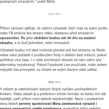
postupným smazáním,"
uvádí Meta.
Zdroj:
Meta
Přitom zároveň ujišťuje, že všichni uživatelé, kteří mají na svém profilu
nebo FB stránce live stream video, dostanou před smazáním
upozornění
.
Po
jeho
obdržení budou mít 90 dní na stažení
obsahu
, a to buď jednotlivě, nebo hromadně.
Uživatelé budou mít také možnost převést své live streamy na Reels
videa nebo požádat o prodloužení lhůty o dalších šest měsíců, pokud
potřebují více času. I z výše zmíněných důvodů se nám zatím tyto
alternativy nezobrazují. Pokud Facebook Live používáte, máte ovšem
nejvyšší čas promyslet, co chcete se svými starými videi udělat.
Zdroj:
Meta
V něčem je odstraňování starých živých vysílání pochopitelným
krokem. Video obsah je s preferencí tohoto formátu ve feedu čím dál
častější, patří přitom mezi datově nejnáročnější. Navíc v posledních
dvou letech
servery společnosti Meta zaměstnává výrazně i
provoz generativní umělé inteligence
, konkrétně jejího velkého