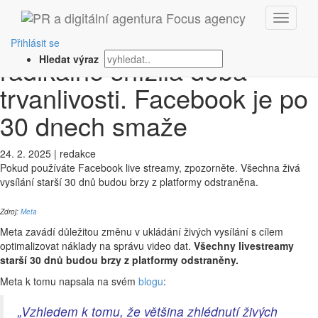
‹ Zpět
Živým vysíláním se
Přihlásit se
radikálně snížila doba
Hledat výraz
trvanlivosti. Facebook je po
30 dnech smaže
24. 2. 2025
|
redakce
Pokud používáte Facebook live streamy, zpozorněte. Všechna živá
vysílání starší 30 dnů budou brzy z platformy odstraněna.
Zdroj:
Meta
Meta zavádí důležitou změnu v ukládání živých vysílání s cílem
optimalizovat náklady na správu video dat.
Všechny livestreamy
starší 30 dnů budou brzy z platformy odstraněny.
Meta k tomu napsala na svém
blogu
:
„Vzhledem k tomu, že většina zhlédnutí živých