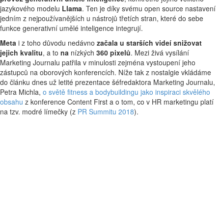
jazykového modelu
Llama
. Ten je díky svému open source nastavení
jedním z nejpoužívanějších u nástrojů třetích stran, které do sebe
funkce generativní umělé inteligence integrují.
Meta
i z toho důvodu nedávno
začala u starších videí snižovat
jejich kvalitu
, a to
na
nízkých
360 pixelů
. Mezi živá vysílání
Marketing Journalu patřila v minulosti zejména vystoupení jeho
zástupců na oborových konferencích. Níže tak z nostalgie vkládáme
do článku dnes už letité prezentace šéfredaktora Marketing Journalu,
Petra Michla,
o světě fitness a bodybuildingu jako inspiraci skvělého
obsahu
z konference Content First a o tom, co v HR marketingu platí
na tzv. modré límečky (z
PR Summitu 2018
).