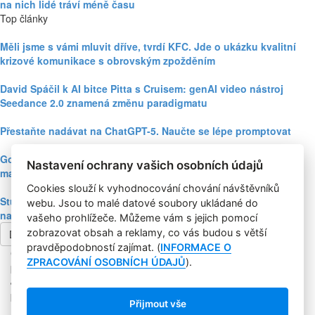
na nich lidé tráví méně času
Top články
Měli jsme s vámi mluvit dříve, tvrdí KFC. Jde o ukázku kvalitní
krizové komunikace s obrovským zpožděním
David Spáčil k AI bitce Pitta s Cruisem: genAI video nástroj
Seedance 2.0 znamená změnu paradigmatu
Přestaňte nadávat na ChatGPT-5. Naučte se lépe promptovat
Google Nano Banana nabízí dosud největší potenciál pro
Nastavení ochrany vašich osobních údajů
marketing mezi genAI modely pro tvorbu obrázků
Cookies slouží k vyhodnocování chování návštěvníků
Studie: Využívání generativní AI mezi spotřebiteli při online
webu. Jsou to malé datové soubory ukládané do
nakupování prudce roste
vašeho prohlížeče. Můžeme vám s jejich pomocí
zobrazovat obsah a reklamy, co vás budou s větší
Další článek
pravděpodobností zajímat. (
INFORMACE O
Copyright © 2004-2020 Focus Agency, s.r.o. Plné znění licenčních
ZPRACOVÁNÍ OSOBNÍCH ÚDAJŮ
).
podmínek. ISSN 1803-957X
Jakékoliv publikování, přebírání nebo šíření obsahu je bez
písemného souhlasu Focus Agency, s.r.o. zakázáno.
Přijmout vše
RSS 1