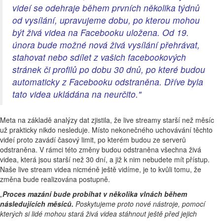
videí se odehraje během prvních několika týdnů
od vysílání, upravujeme dobu, po kterou mohou
být živá videa na Facebooku uložena. Od 19.
února bude možné nová živá vysílání přehrávat,
stahovat nebo sdílet z vašich facebookových
stránek či profilů po dobu 30 dnů, po které budou
automaticky z Facebooku odstraněna. Dříve byla
tato videa ukládána na neurčito."
Meta na základě analýzy dat zjistila, že live streamy starší než měsíc
už prakticky nikdo nesleduje. Místo nekonečného uchovávání těchto
videí proto zavádí časový limit, po kterém budou ze serverů
odstraněna. V rámci této změny budou odstraněna všechna živá
videa, která jsou starší než 30 dní, a již k nim nebudete mít přístup.
Naše live stream videa nicméně ještě vidíme, je to kvůli tomu, že
změna bude realizována postupně.
„
Proces mazání bude probíhat v několika vlnách během
následujících měsíců.
Poskytujeme proto nové nástroje, pomocí
kterých si lidé mohou stará živá videa stáhnout ještě před jejich