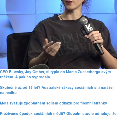
CEO Bluesky, Jay Graber, si rýpla do Marka Zuckerberga svým
tričkem. A pak ho vyprodala
Skutečně až od 16 let? Australské zákazy sociálních sítí narážejí
na realitu
Meta zvažuje zpoplatnění sdílení odkazů pro firemní stránky
Prožíváme úpadek sociálních médií? Globální studie odhaluje, že