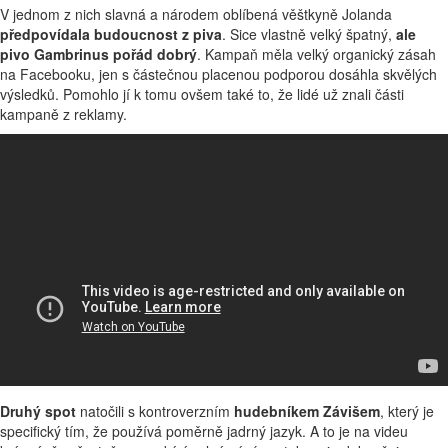
V jednom z nich slavná a národem oblíbená věštkyně Jolanda
předpovídala budoucnost z piva
. Sice vlastně velký špatný,
ale
pivo Gambrinus pořád dobrý
. Kampaň měla velký organický zásah
na Facebooku, jen s částečnou placenou podporou dosáhla skvělých
výsledků. Pomohlo jí k tomu ovšem také to, že lidé už znali části
kampaně z reklamy.
Druhý
spot
natočili s kontroverzním
hudebníkem Závišem
, který je
specifický tím, že používá poměrně jadrný jazyk. A to je na videu