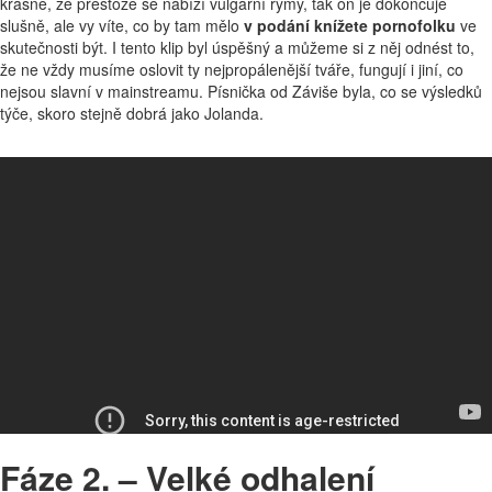
krásné, že přestože se nabízí vulgární rýmy, tak on je dokončuje
slušně, ale vy víte, co by tam mělo
v podání knížete pornofolku
ve
skutečnosti být. I tento klip byl úspěšný a můžeme si z něj odnést to,
že ne vždy musíme oslovit ty nejpropálenější tváře, fungují i jiní, co
nejsou slavní v mainstreamu. Písnička od Záviše byla, co se výsledků
týče, skoro stejně dobrá jako Jolanda.
Fáze 2. – Velké odhalení