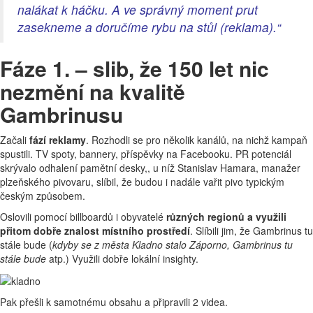
nalákat k háčku. A ve správný moment prut
zasekneme a doručíme rybu na stůl (reklama).“
Fáze 1. – slib, že 150 let nic
nezmění na kvalitě
Gambrinusu
Začali
fází reklamy
. Rozhodli se pro několik kanálů, na nichž kampaň
spustili. TV spoty, bannery, příspěvky na Facebooku. PR potenciál
skrývalo odhalení pamětní desky,, u níž Stanislav Hamara, manažer
plzeňského pivovaru, slíbil, že budou i nadále vařit pivo typickým
českým způsobem.
Oslovili pomocí billboardů i obyvatelé
různých regionů
a využili
přitom dobře znalost místního prostředí
. Slíbili jim, že Gambrinus tu
stále bude (
kdyby se z města Kladno stalo Záporno, Gambrinus tu
stále bude
atp.) Využili dobře lokální insighty.
Pak přešli k samotnému obsahu a připravili 2 videa.