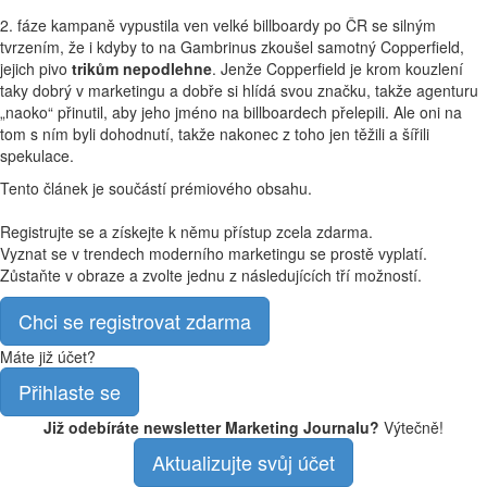
2. fáze kampaně vypustila ven velké billboardy po ČR se silným
tvrzením, že i kdyby to na Gambrinus zkoušel samotný Copperfield,
jejich pivo
trikům nepodlehne
. Jenže Copperfield je krom kouzlení
taky dobrý v marketingu a dobře si hlídá svou značku, takže agenturu
„naoko“ přinutil, aby jeho jméno na billboardech přelepili. Ale oni na
tom s ním byli dohodnutí, takže nakonec z toho jen těžili a šířili
spekulace.
Tento článek je součástí prémiového obsahu.
Registrujte se a získejte k němu přístup zcela zdarma.
Vyznat se v trendech moderního marketingu se prostě vyplatí.
Zůstaňte v obraze a zvolte jednu z následujících tří možností.
Chci se registrovat zdarma
Máte již účet?
Přihlaste se
Již odebíráte newsletter Marketing Journalu?
Výtečně!
Aktualizujte svůj účet