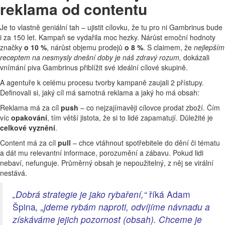
reklama od contentu
Je to vlastně geniální tah – ujistit cílovku, že tu pro ni Gambrinus bude
i za 150 let. Kampaň se vydařila moc hezky. Nárůst emoční hodnoty
značky
o 10 %
, nárůst objemu prodejů
o 8 %
. S claimem, že
nejlepším
receptem na nesmysly dnešní doby je náš zdravý rozum,
dokázali
vnímání piva Gambrinus přiblížit své ideální cílové skupině.
A agentuře k celému procesu tvorby kampaně zaujali 2 přístupy.
Definovali si, jaký cíl má samotná reklama a jaký ho má obsah:
Reklama má za cíl
push
– co nejzajímavěji cílovce prodat zboží. Čím
víc
opakování
, tím větší jistota, že si to lidé zapamatují. Důležité je
celkové vyznění
.
Content má za cíl
pull
– chce vtáhnout spotřebitele do dění či tématu
a dát mu relevantní informace, porozumění a zábavu. Pokud lidi
nebaví, nefunguje. Průměrný obsah je nepoužitelný, z něj se virální
nestává.
„Dobrá strategie je jako rybaření,“
říká Adam
Špina
, „jdeme rybám naproti, odvíjíme návnadu a
získáváme jejich pozornost (obsah). Chceme je