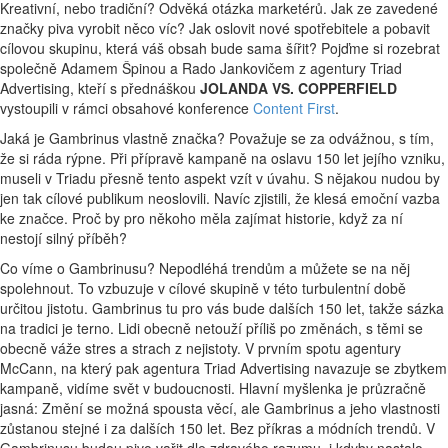
Kreativní, nebo tradiční? Odvěká otázka marketérů. Jak ze zavedené
značky piva vyrobit něco víc? Jak oslovit nové spotřebitele a pobavit
cílovou skupinu, která váš obsah bude sama šířit? Pojďme si rozebrat
společně Adamem Špinou a Rado Jankovičem z agentury Triad
Advertising, kteří s přednáškou
JOLANDA VS. COPPERFIELD
vystoupili v rámci obsahové konference
Content First
.
Jaká je Gambrinus vlastně značka? Považuje se za odvážnou, s tím,
že si ráda rýpne. Při přípravě kampaně na oslavu 150 let jejího vzniku,
museli v Triadu přesně tento aspekt vzít v úvahu. S nějakou nudou by
jen tak cílové publikum neoslovili. Navíc zjistili, že klesá emoční vazba
ke značce. Proč by pro někoho měla zajímat historie, když za ní
nestojí silný příběh?
Co víme o Gambrinusu? Nepodléhá trendům a můžete se na něj
spolehnout. To vzbuzuje v cílové skupině v této turbulentní době
určitou jistotu. Gambrinus tu pro vás bude dalších 150 let, takže sázka
na tradici je terno. Lidi obecně netouží příliš po změnách, s těmi se
obecně váže stres a strach z nejistoty. V prvním spotu agentury
McCann, na který pak agentura Triad Advertising navazuje se zbytkem
kampaně, vidíme svět v budoucnosti. Hlavní myšlenka je průzračně
jasná: Změní se možná spousta věcí, ale Gambrinus a jeho vlastnosti
zůstanou stejné i za dalších 150 let. Bez příkras a módních trendů. V