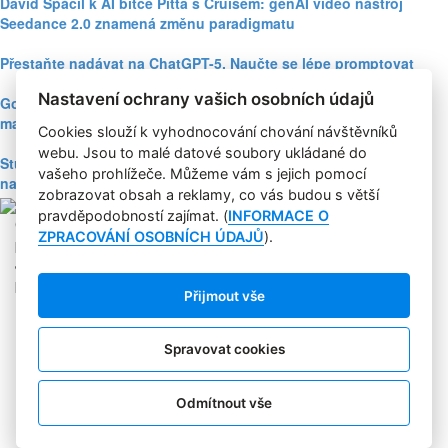
David Spáčil k AI bitce Pitta s Cruisem: genAI video nástroj
Seedance 2.0 znamená změnu paradigmatu
Přestaňte nadávat na ChatGPT-5. Naučte se lépe promptovat
Nastavení ochrany vašich osobních údajů
Google Nano Banana nabízí dosud největší potenciál pro
marketing mezi genAI modely pro tvorbu obrázků
Cookies slouží k vyhodnocování chování návštěvníků
webu. Jsou to malé datové soubory ukládané do
Studie: Využívání generativní AI mezi spotřebiteli při online
vašeho prohlížeče. Můžeme vám s jejich pomocí
nakupování prudce roste
zobrazovat obsah a reklamy, co vás budou s větší
pravděpodobností zajímat. (
INFORMACE O
Copyright © 2004-2020 Focus Agency, s.r.o. Plné znění licenčních
ZPRACOVÁNÍ OSOBNÍCH ÚDAJŮ
).
podmínek. ISSN 1803-957X
Jakékoliv publikování, přebírání nebo šíření obsahu je bez
písemného souhlasu Focus Agency, s.r.o. zakázáno.
Přijmout vše
RSS 1
Štítky
Zpracování osobních údajů
Spravovat cookies
Pro inzerenty
Kontakt
PR AGENTURA
Odmítnout vše
COOKIES