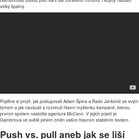
Gambrinusu budou pivo vařit dle zdravého rozumu, i kdyby nastalo
velký špatný.
Pojďme si projít, jak postupovali Adam Špina a Rado Jankovič se svým
týmem a jak navázali a rozvinuli hlavní myšlenku kampaně, kterou
prvním spotem nastolila agentura McCann. V jejich pojetí je
Gambrinus ve světě plném změn vaším hlavním stabilním bodem.
Push vs. pull aneb jak se liší