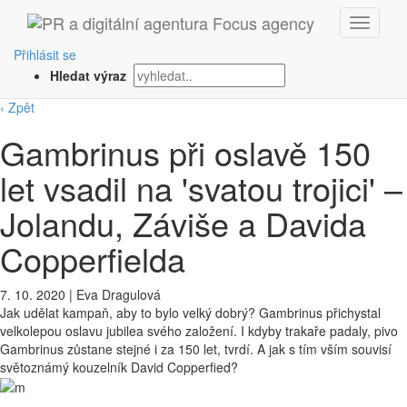
Přihlásit se
Hledat výraz
‹ Zpět
Gambrinus při oslavě 150
let vsadil na 'svatou trojici' –
Jolandu, Záviše a Davida
Copperfielda
7. 10. 2020
|
Eva Dragulová
Jak udělat kampaň, aby to bylo velký dobrý? Gambrinus přichystal
velkolepou oslavu jubilea svého založení. I kdyby trakaře padaly, pivo
Gambrinus zůstane stejné i za 150 let, tvrdí. A jak s tím vším souvisí
světoznámý kouzelník David Copperfied?