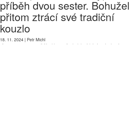
příběh dvou sester. Bohužel
přitom ztrácí své tradiční
kouzlo
18. 11. 2024
|
Petr Michl
„A cenu za nejzmatenější reklamu všech dob získává…“ I taková
hodnocení dostává aktuální vánoční reklama John Lewis. Ta byla v
poslední více než dekádě etalonem skvělého svátečního spotu. Letos
je to ovšem podle řady diváků jinak.
Britská síť obchodních domů
John Lewis
se pozicuje jako ideální
místo pro pořízení dárků. A dlouhé roky se skrze výpravné reklamy
snaží sdělit, že na Vánoce to platí obzvlášť. Činí tak i letos, duch
reklamy ale narušuje to, na co jsme byli dosud zvyklí.
Obzvláště po období 13 let (2009 až 2022), kdy spoty vycházely
z dílny reklamní agentury Adam & Eve, respektive Adam & Eve DDB,
se diváci mohli spolehnout na to, že je s pomocí nadpřirozena
vytrhnou z reality a vykreslí Vánoce jako čas nesoucí až pohádkové
rysy. Loni převzala štafetu agentura
Saatchi & Saatchi London
a