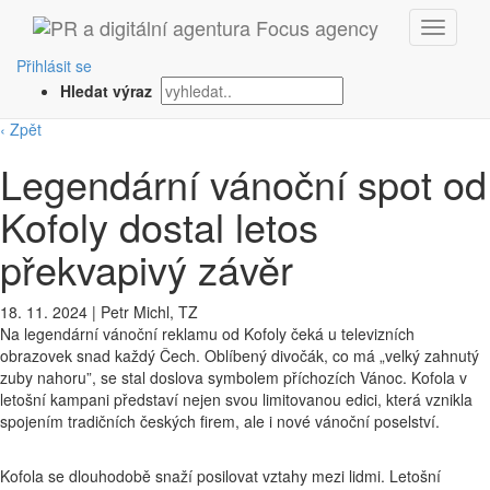
Přihlásit se
Hledat výraz
‹ Zpět
Legendární vánoční spot od
Kofoly dostal letos
překvapivý závěr
18. 11. 2024
|
Petr Michl, TZ
Na legendární vánoční reklamu od Kofoly čeká u televizních
obrazovek snad každý Čech. Oblíbený divočák, co má „velký zahnutý
zuby nahoru”, se stal doslova symbolem příchozích Vánoc. Kofola v
letošní kampani představí nejen svou limitovanou edici, která vznikla
spojením tradičních českých firem, ale i nové vánoční poselství.
Kofola se dlouhodobě snaží posilovat vztahy mezi lidmi. Letošní