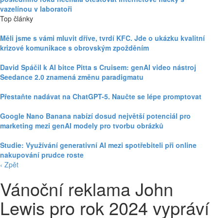
vazelínou v laboratoři
Top články
Měli jsme s vámi mluvit dříve, tvrdí KFC. Jde o ukázku kvalitní
krizové komunikace s obrovským zpožděním
David Spáčil k AI bitce Pitta s Cruisem: genAI video nástroj
Seedance 2.0 znamená změnu paradigmatu
Přestaňte nadávat na ChatGPT-5. Naučte se lépe promptovat
Google Nano Banana nabízí dosud největší potenciál pro
marketing mezi genAI modely pro tvorbu obrázků
Studie: Využívání generativní AI mezi spotřebiteli při online
nakupování prudce roste
‹ Zpět
Vánoční reklama John
Lewis pro rok 2024 vypráví