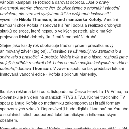
vánoční kampaní se rozhodla darovat dobrotu.
„Jde o hravý
dvojsmysl, kterým chceme říci, že přicházíme s originální vánoční
novinkou, ale zároveň vyzýváme lidi ke vzájemné laskavosti,”
vysvětluje
Nikola Thomson, brand manažerka Kofoly.
Vánoční
kampaní chce Kofola inspirovat k šíření dobra a realizaci drobných
skutků od srdce, které nejsou o velkých gestech, ale o malých
projevech lidské dobroty, jimiž můžeme potěšit druhé.
Stejně jako každý rok obohacuje tradiční příběh prasátka nový
animovaný závěr (tag on).
„Prasátko se už minulý rok zamilovalo a
spárovalo s prasečicí. A protože Kofola byla a je o lásce, rozhodli jsme
se jejich příběh rozehrát dál. Letos se naše dvojice láskyplně rozdělí o
dobrotu,”
dodává
Thomson
. V závěru spotu se tak představí letošní
limitovaná vánoční edice - Kofola s příchutí Marlenky.
Ikonická reklama běží od 4. listopadu na České televizi a TV Prima, na
Slovensku je k vidění na stanicích RTVS a TA3. Kromě tradičního TV
spotu plánuje Kofola do mediamixu zakomponovat i kratší formáty
sponzorských vzkazů. Doprovázet ji bude digitální kampaň na Youtube
a sociálních sítích podpořená také tematickým a influencerským
obsahem.
Kampaňové aktivity doplní Kofola i letos spotřebitelskou soutěží.
„Lidé