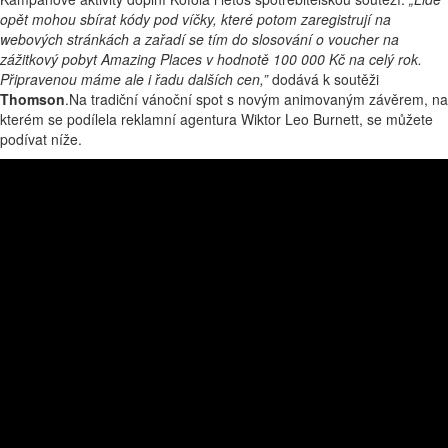
opět mohou sbírat kódy pod víčky, které potom zaregistrují na
webových stránkách a zařadí se tím do slosování o voucher na
zážitkový pobyt Amazing Places v hodnotě 100 000 Kč na celý rok.
Připravenou máme ale i řadu dalších cen,”
dodává k soutěži
Thomson
.Na tradiční vánoční spot s novým animovaným závěrem, na
kterém se podílela reklamní agentura Wiktor Leo Burnett, se můžete
podívat níže.