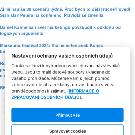
AI mi napíše 30 scénářů týdně. Proč bych to dělal ručně? uvedl
Stanislav Petera na konferenci Pravidla se změnila
Daniel Kahneman svět marketingu povzbudil k odklonu od
logických argumentů
Marketing Festival 2024: Král je mrtev aneb Konec
bezobsahového marketingu dle Jonoa Aldersona
Nastavení ochrany vašich osobních údajů
Rozhovor s Richardem Shottonem: poznatky behaviorální
Cookies slouží k vyhodnocování chování návštěvníků
psychologie pomáhají lidem k environmentálně udržitelnějšímu
webu. Jsou to malé datové soubory ukládané do
chování
vašeho prohlížeče. Můžeme vám s jejich pomocí
zobrazovat obsah a reklamy, co vás budou s větší
BRANDstorming 2023: vznik kampaně, co nebyla o h***ě
pravděpodobností zajímat. (
INFORMACE O
Copyright © 2004-2020 Focus Agency, s.r.o. Plné znění licenčních
ZPRACOVÁNÍ OSOBNÍCH ÚDAJŮ
).
podmínek. ISSN 1803-957X
Jakékoliv publikování, přebírání nebo šíření obsahu je bez
písemného souhlasu Focus Agency, s.r.o. zakázáno.
Přijmout vše
RSS 1
Štítky
Zpracování osobních údajů
Spravovat cookies