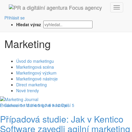
Přihlásit se
Hledat výraz
Marketing
Úvod do marketingu
Marketingová scéna
Marketingový výzkum
Marketingové nástroje
Direct marketing
Nové trendy
E-Commerce
Predchozí 5
1
Marketingové nástroje
2
3
4
5
6
7
8
9
10
Další 5
Případová studie: Jak v Kentico
Software zavedli agilní marketing