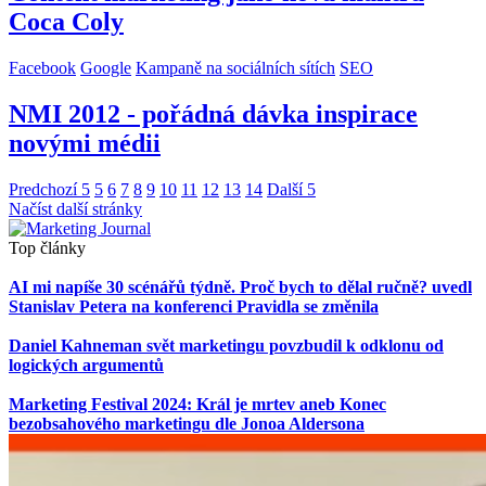
Coca Coly
Facebook
Google
Kampaně na sociálních sítích
SEO
NMI 2012 - pořádná dávka inspirace
novými médii
Predchozí 5
5
6
7
8
9
10
11
12
13
14
Další 5
Načíst další stránky
Top články
AI mi napíše 30 scénářů týdně. Proč bych to dělal ručně? uvedl
Stanislav Petera na konferenci Pravidla se změnila
Daniel Kahneman svět marketingu povzbudil k odklonu od
logických argumentů
Marketing Festival 2024: Král je mrtev aneb Konec
bezobsahového marketingu dle Jonoa Aldersona