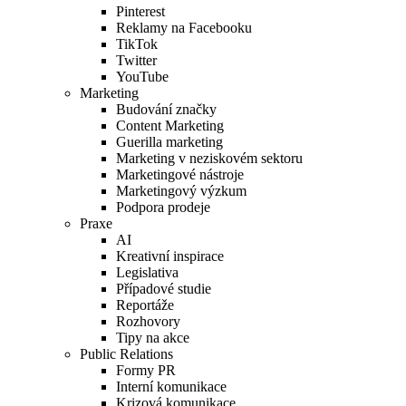
Pinterest
Reklamy na Facebooku
TikTok
Twitter
YouTube
Marketing
Budování značky
Content Marketing
Guerilla marketing
Marketing v neziskovém sektoru
Marketingové nástroje
Marketingový výzkum
Podpora prodeje
Praxe
AI
Kreativní inspirace
Legislativa
Případové studie
Reportáže
Rozhovory
Tipy na akce
Public Relations
Formy PR
Interní komunikace
Krizová komunikace