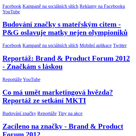
Facebook
Kampaně na sociálních sítích
Reklamy na Facebooku
YouTube
Budování značky s mateřským citem -
P&G oslavuje matky nejen olympioniků
Facebook
Kampaně na sociálních sítích
Mobilní aplikace
Twitter
Reportáž: Brand & Product Forum 2012
- Značkám s láskou
Reportáže
YouTube
Co má umět marketingová hvězda?
Reportáž ze setkání MKTI
Budování značky
Reportáže
Tipy na akce
Zacíleno na značky - Brand & Product
Forum 2012