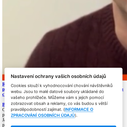
Nastavení ochrany vašich osobních údajů
Rozhovor s Richardem Shottonem: poznatky behaviorální
Cookies slouží k vyhodnocování chování návštěvníků
psychologie pomáhají lidem k environmentálně udržitelnějšímu
webu. Jsou to malé datové soubory ukládané do
chování
vašeho prohlížeče. Můžeme vám s jejich pomocí
zobrazovat obsah a reklamy, co vás budou s větší
BRANDstorming 2023: vznik kampaně, co nebyla o h***ě
pravděpodobností zajímat. (
INFORMACE O
Copyright © 2004-2020 Focus Agency, s.r.o. Plné znění licenčních
podmínek. ISSN 1803-957X
ZPRACOVÁNÍ OSOBNÍCH ÚDAJŮ
).
Jakékoliv publikování, přebírání nebo šíření obsahu je bez
písemného souhlasu Focus Agency, s.r.o. zakázáno.