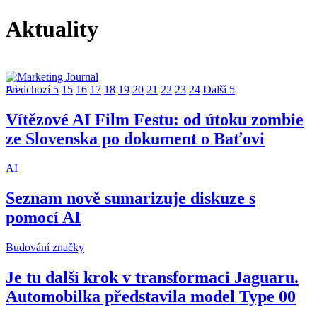
Aktuality
AI
Predchozí 5
15
16
17
18
19
20
21
22
23
24
Další 5
Vítězové AI Film Festu: od útoku zombie
ze Slovenska po dokument o Baťovi
AI
Seznam nově sumarizuje diskuze s
pomocí AI
Budování značky
Je tu další krok v transformaci Jaguaru.
Automobilka představila model Type 00