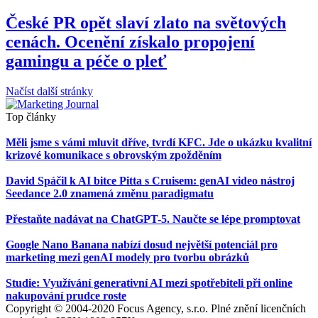
České PR opět slaví zlato na světových
cenách. Ocenění získalo propojení
gamingu a péče o pleť
Načíst další stránky
Top články
Měli jsme s vámi mluvit dříve, tvrdí KFC. Jde o ukázku kvalitní
krizové komunikace s obrovským zpožděním
David Spáčil k AI bitce Pitta s Cruisem: genAI video nástroj
Seedance 2.0 znamená změnu paradigmatu
Přestaňte nadávat na ChatGPT-5. Naučte se lépe promptovat
Google Nano Banana nabízí dosud největší potenciál pro
marketing mezi genAI modely pro tvorbu obrázků
Studie: Využívání generativní AI mezi spotřebiteli při online
nakupování prudce roste
Copyright © 2004-2020 Focus Agency, s.r.o. Plné znění licenčních